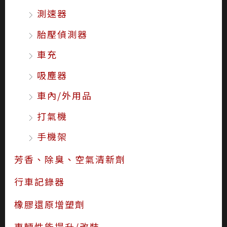
遮陽 窗簾
車套/方向盤套
止滑墊
后視鏡 室內鏡
頭枕腰靠
測速器
胎壓偵測器
車充
吸塵器
車內/外用品
打氣機