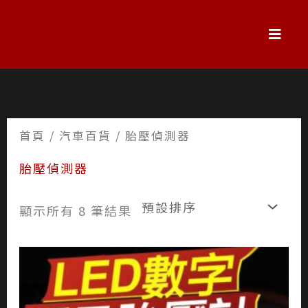
跳
至
主
要
內
容
首頁
/
汽車百貨
/ 胎壓偵測器
胎壓偵測器
顯示所有 8 筆結果