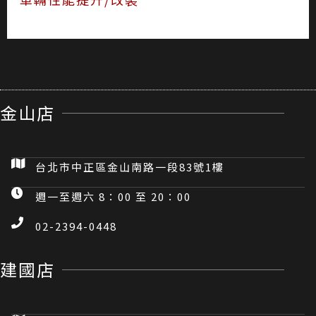
手機架
芳香、除臭、空氣清新劑
行車記錄器
橡膠還原增塑劑
車輛性能提升/改裝
金山店
台北市中正區金山南路一段83號1樓