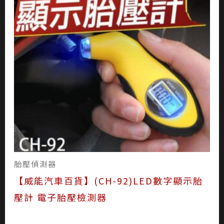
胎壓偵測器
【威能汽車百貨】(CH-92)LED數字顯示胎
壓計 電子胎壓檢測器