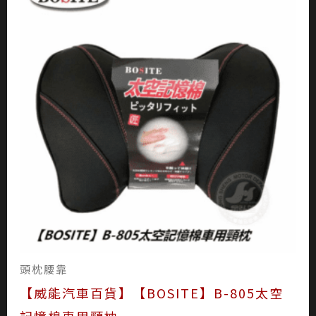
頭枕腰靠
【威能汽車百貨】【BOSITE】B-805太空
記憶棉車用頸枕