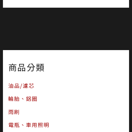
商品分類
油品/濾芯
輪胎、鋁圈
雨刷
電瓶、車用照明