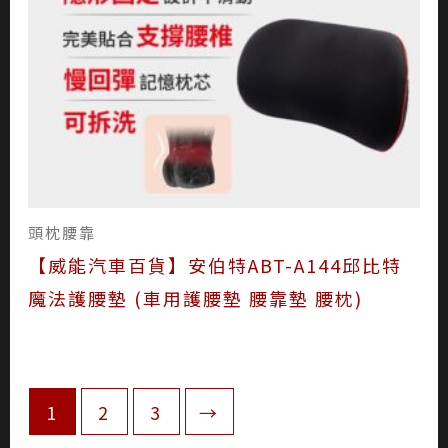
頭枕腰靠
【威能汽車百貨】安伯特ABT-A144邱比特
魔法護腰墊 (車用護腰墊 腰靠墊 腰枕)
1
2
3
→