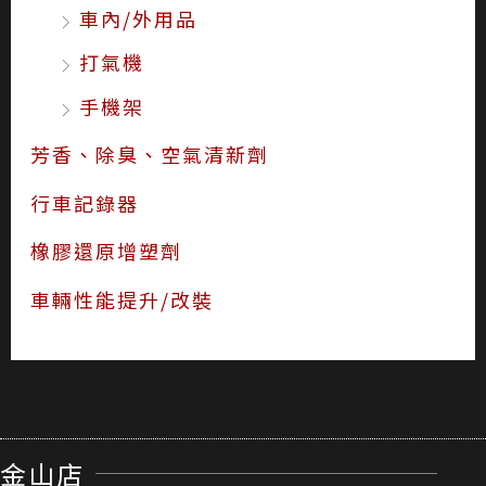
車內/外用品
打氣機
手機架
芳香、除臭、空氣清新劑
行車記錄器
橡膠還原增塑劑
車輛性能提升/改裝
金山店