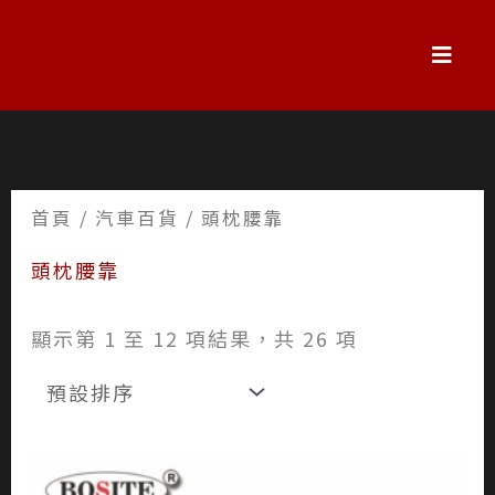
跳
至
主
要
內
容
首頁
/
汽車百貨
/ 頭枕腰靠
頭枕腰靠
顯示第 1 至 12 項結果，共 26 項