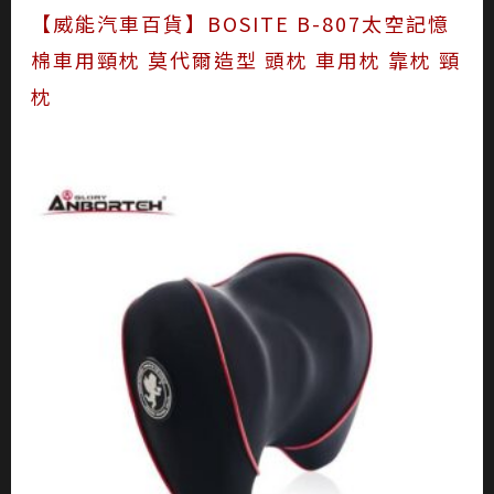
【威能汽車百貨】BOSITE B-807太空記憶
棉車用頸枕 莫代爾造型 頭枕 車用枕 靠枕 頸
枕