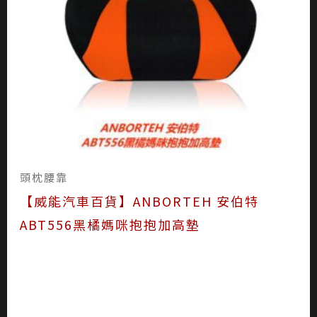
頭枕腰靠
【威能汽車百貨】ANBORTEH 安伯特
ABT556黑橘媽咪抱抱加高墊