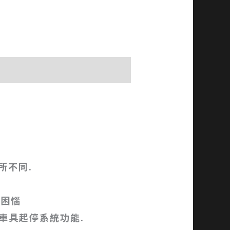
所不同.
養困惱
規車具起停系統功能.