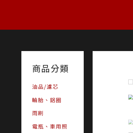
跳
至
主
要
內
容
商品分類
油品/濾芯
輪胎、鋁圈
雨刷
電瓶、車用照