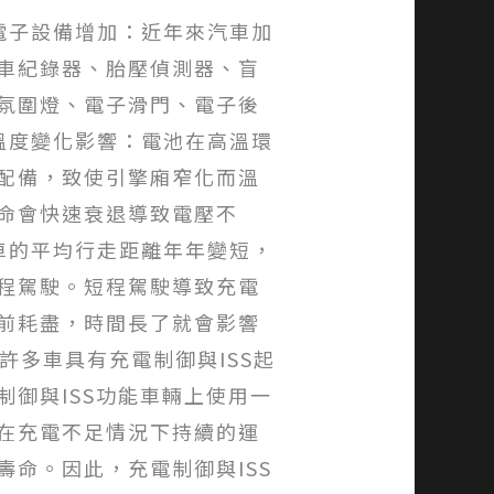
電子設備增加：近年來汽車加
車紀錄器、胎壓偵測器、盲
氛圍燈、電子滑門、電子後
溫度變化影響：電池在高溫環
配備，致使引擎廂窄化而溫
命會快速衰退導致電壓不
車的平均行走距離年年變短，
程駕駛。短程駕駛導致充電
前耗盡，時間長了就會影響
許多車具有充電制御與ISS起
御與ISS功能車輛上使用一
在充電不足情況下持續的運
命。因此，充電制御與ISS