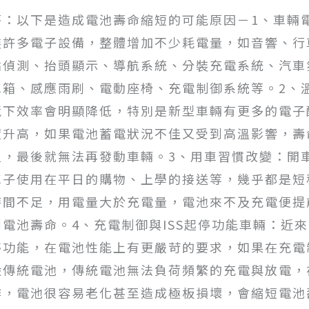
答：以下是造成電池壽命縮短的可能原因－1、車輛
裝許多電子設備，整體增加不少耗電量，如音響、行
點偵測、抬頭顯示、導航系統、分裝充電系統、汽車
車箱、感應雨刷、電動座椅、充電制御系統等。2、
境下效率會明顯降低，特別是新型車輛有更多的電子
度升高，如果電池蓄電狀況不佳又受到高溫影響，壽
足，最後就無法再發動車輛。3、用車習慣改變：開
車子使用在平日的購物、上學的接送等，幾乎都是短
時間不足，用電量大於充電量，電池來不及充電便提
到電池壽命。4、充電制御與ISS起停功能車輛：近來
停功能，在電池性能上有更嚴苛的要求，如果在充電制
般傳統電池，傳統電池無法負荷頻繁的充電與放電，
作，電池很容易老化甚至造成極板損壞，會縮短電池壽