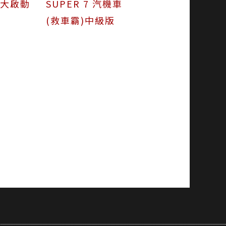
超大啟動
SUPER 7 汽機車
(救車霸)中級版