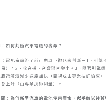
問：如何判斷汽車電瓶的壽命？
答：電瓶壽命終了前可由以下徵兆來判斷－1、引擎
不易）。2、收音機、音響聲音變小。3、隨著引擎
電瓶電解液減少速度加快（目視或由專業技師檢查）
不會上升（由專業技師測量）。
問：為何新型汽車的電池使用壽命，似乎較以往舊