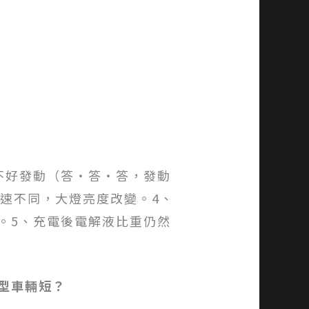
不好發動（答‧答‧答，發動
轉速不同，大燈亮度改變。4、
。5、充電後電解液比重仍然
型車輛短？