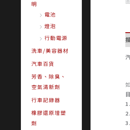
明
電池
燈泡
行動電源
洗車/美容器材
汽車百貨
芳香、除臭、
空氣清新劑
行車記錄器
1
橡膠還原增塑
2
3
劑