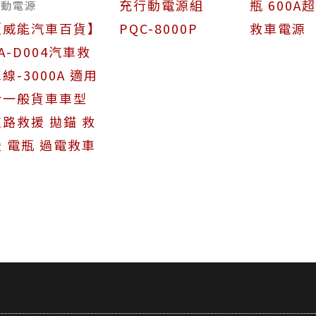
充行動電源組
瓶 600A
行動電源
【威能汽車百貨】
PQC-8000P
救車電源
A-D004汽車救
線-3000A 適用
於一般貨車車型
道路救援 拋錨 救
援 電瓶 過電救車