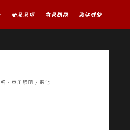
養
商品品項
常見問題
聯絡威能
電瓶、車用照明
/ 電池