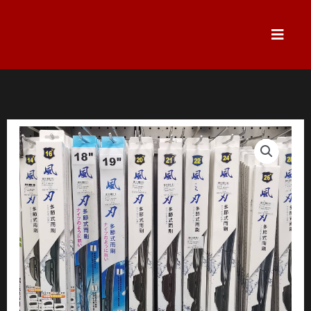
跳
至
主
要
內
容