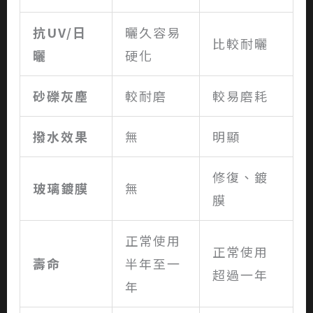
抗
UV/
日
曬久容易
比較耐曬
曬
硬化
砂礫灰塵
較耐磨
較易磨耗
撥水效果
無
明顯
修復、鍍
玻璃鍍膜
無
膜
正常使用
正常使用
壽命
半年至一
超過一年
年