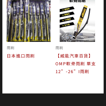
雨刷
雨刷
日本進口雨刷
【威能汽車百貨】
OMP軟骨雨刷 單支
12”-26”I雨刷