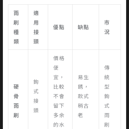
雨
適
刷
用
市
優點
缺點
種
接
況
類
頭
價格
便
傳
宜，
易生
統
鉤
硬
比較
銹，
型
式
骨
不會
款式
鉤
接
雨
留下
稍古
式
頭
刷
多余
老
雨
的水
刷