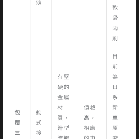
頭
軟
骨
雨
刷
目
前
有堅
為
硬的
日
金屬
系
材
價格
新
包
鉤
質，
高，
車
覆
式
造型
相應
原
三
接
流暢
的車
廠