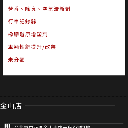
芳香、除臭、空氣清新劑
行車記錄器
橡膠還原增塑劑
車輛性能提升/改裝
未分類
金山店
台北市中正區金山南路一段83號1樓