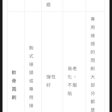
痕
專
用
接
頭
鉤
的
式
雨
接
易老
刷
軟
頭
彈性
化，
大
骨
或
好
不服
部
雨
專
貼
分
刷
用
都
接
是