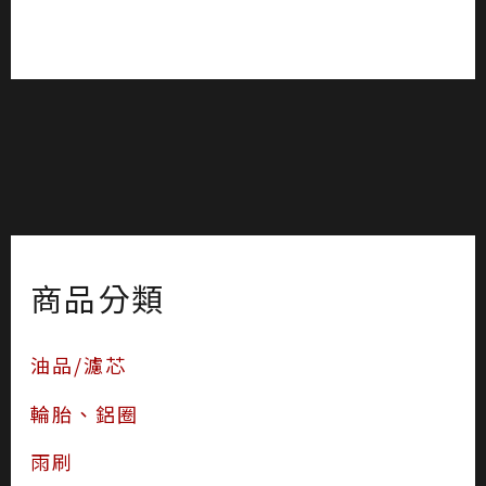
商品分類
油品/濾芯
輪胎、鋁圈
雨刷