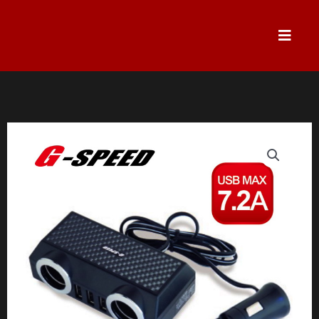
跳
至
主
要
內
容