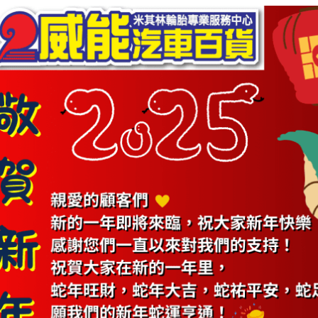
威
能
汽
車
百
貨
全
體
員
工
祝
福
大