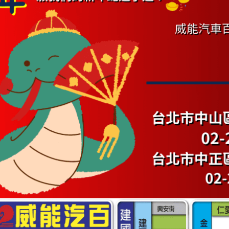
家
新
年
快
樂
蛇
年
大
吉，
蛇
運
亨
通。