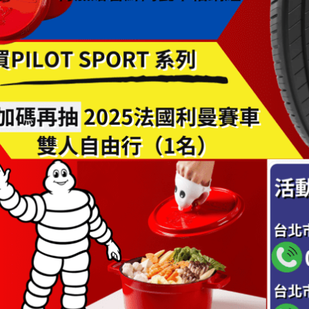
量
有
限
欲
購
從
速）