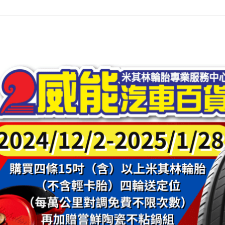
米
其
林
輪
胎
限
量
特
賣
（數