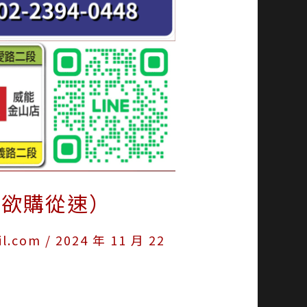
 欲購從速）
il.com
/
2024 年 11 月 22