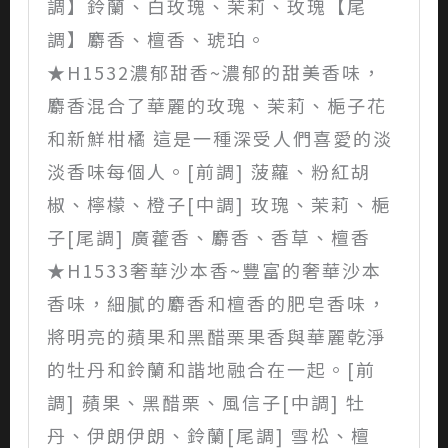
調】鈴蘭、白玫瑰、茉莉、玫瑰【尾
調】麝香、檀香、琥珀。
★H1532濃郁甜香~濃郁的甜美香味，
麝香混合了華麗的玫瑰、茉莉、梔子花
和新鮮柑橘 這是一種深受人們喜愛的淡
淡香味每個人。[前調] 菠蘿、粉紅胡
椒、檸檬、橙子[中調] 玫瑰、茉莉、梔
子[尾調] 廣藿香、麝香、香草、檀香
★H1533奢華沙本香~豐富的奢華沙本
香味，細膩的麝香和檀香的肥皂香味，
將明亮的蘋果和黑醋栗果香與華麗乾淨
的牡丹和鈴蘭和諧地融合在一起。[前
調] 蘋果、黑醋栗、風信子[中調] 牡
丹、伊朗伊朗、鈴蘭[尾調] 雪松、檀