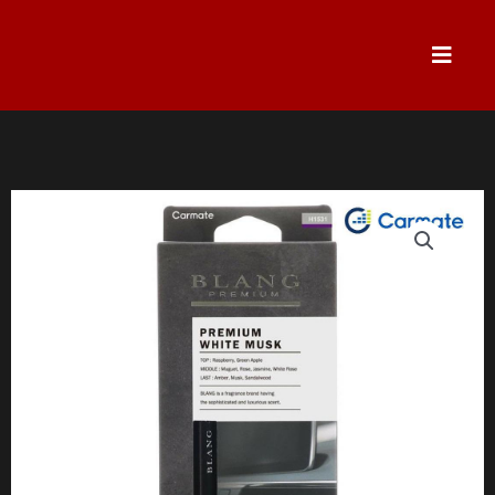
跳
至
主
要
內
容