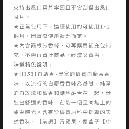
夾持出風口葉片牢固且不會刮傷出風口
葉片。
★正常使用下，連續使用約可使用1~2
個月，因實際使用狀況而定。
★內含兩根芳香條，可再購買補充包補
充，不需再買此商品，經濟又實惠。
味道特色說明
:
★H1531白麝香~豐富的優質白麝香香
味，以流行的白麝香香味為基礎，純淨
的白玫瑰和檀香和諧地融合在一起，營
造出舒適的香味。創造一個至高無上的
甜蜜時光。含有從優質原料中提取的天
然香料。【前調】青蘋果、覆盆子【中