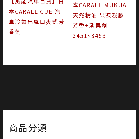
【威能汽車百貨】日
本CARALL MUKUA
本CARALL CUE 汽
天然精油 果凍凝膠
車冷氣出風口夾式芳
芳香+消臭劑
香劑
3451~3453
商品分類