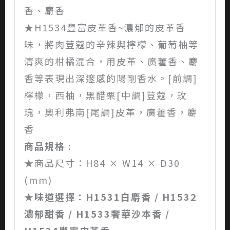
香、麝香
★H1534豐富皮革香~濃郁的皮革香
味，將肉荳蔻的辛辣與檸檬、葡萄柚等
清爽的柑橘混合，用皮革、廣藿香、麝
香等表現出深邃感的陽剛香水。[前調]
檸檬，西柚，黑醋栗[中調]荳蔻，玫
瑰，奧利弗南[尾調]皮革，廣藿香，麝
香
商品規格
:
★商品尺寸：H84 × W14 × D30
(mm)
★味道選擇：H1531白麝香 / H1532
濃郁甜香 / H1533奢華沙本香 /