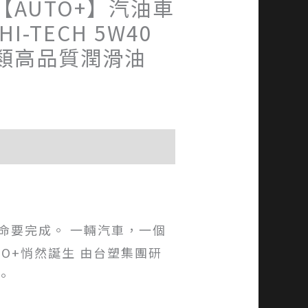
【AUTO+】汽油車
HI-TECH 5W40
類高品質潤滑油
命要完成。 一輛汽車，一個
O+悄然誕生 由台塑集團研
。