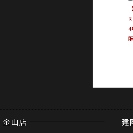
R
4
金山店
建