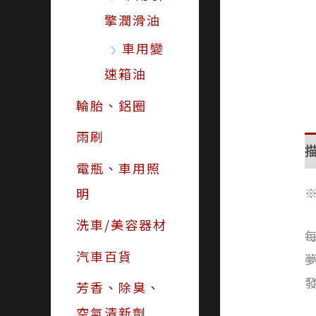
擎潤滑油
車用變
速箱油
輪胎、鋁圈
雨刷
電瓶、車用照
明
洗車/美容器材
汽車百貨
芳香、除臭、
空氣清新劑