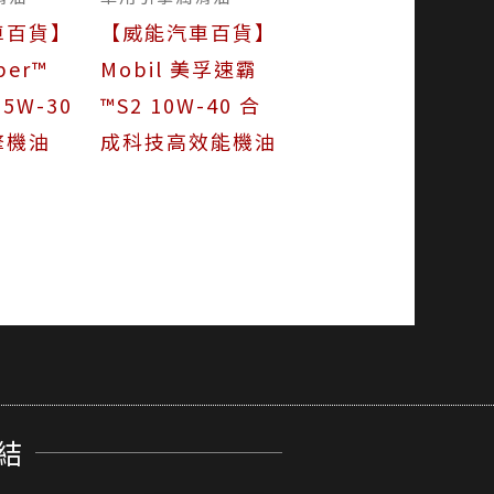
車百貨】
【威能汽車百貨】
per™
Mobil 美孚速霸
 5W-30
™S2 10W-40 合
擎機油
成科技高效能機油
結