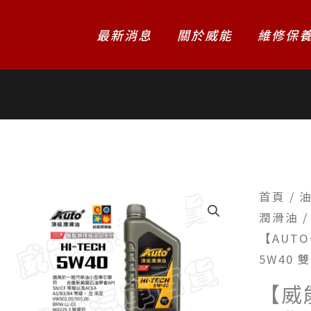
最新消息
關於威能
維修保
首頁
/
油
潤滑油
/
【AUTO
5W40
【威