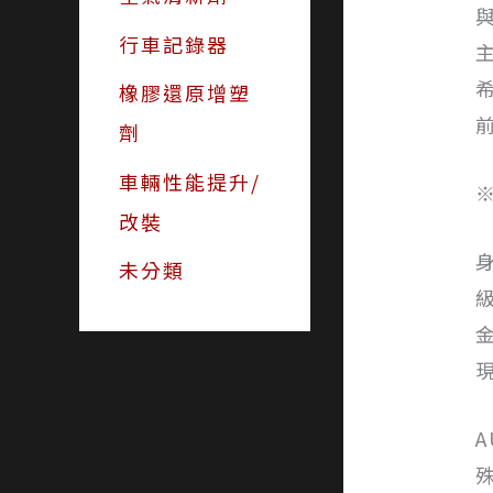
行車記錄器
橡膠還原增塑
劑
車輛性能提升/
改裝
未分類