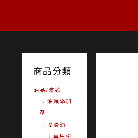
跳
至
主
要
內
容
商品分類
油品/濾芯
油類添加
劑
潤滑油
車用引