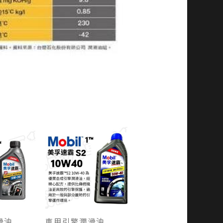
滑油
車用引擎潤滑油