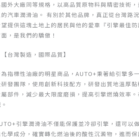
與國外大廠同等規格，以高品質原物料與精密技術，
主的汽車潤滑油。 有別於其他品牌，真正從台灣路
希望提供這塊土地上的居民與他的愛車『引擎最佳防
前面，是我們的驕傲！
※【台灣製造，國際品質】
身為指標性油廠的明星商品，AUTO+秉著給引擎多
級研發團隊，使用創新科技配方，研發出質地溫厚黏
金屬部件，減少最大限度磨損，提高引擎燃燒效率。
現。
AUTO+引擎潤滑油不僅能保護並冷卻引擎，還可以
殊化學成分，確實轉化燃油後的酸性沉澱物，進而保