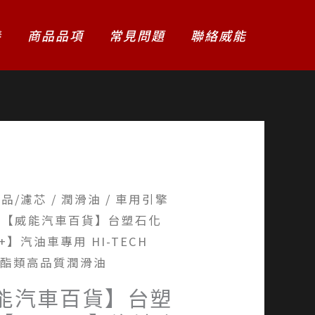
養
商品品項
常見問題
聯絡威能
品/濾芯
/
潤滑油
/
車用引擎
 【威能汽車百貨】台塑石化
+】汽油車專用 HI-TECH
 雙酯類高品質潤滑油
能汽車百貨】台塑