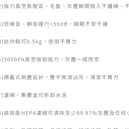
(2)強力真空負壓區，毛髮、灰塵瞬間吸入不纏繞、
(3)低噪音、靜音運行<50dB，睡眠不受干擾
4)迷你輕巧0.5kg，使用不費力
(5)5000PA真空強勁吸力，灰塵一吸而空
(6)摘蓋式倒塵設計，雙手無須沾灰、清潔不費力
(7)濾網、集塵盒可拆卸水洗
(8)高效能HEPA濾網可清除至少99.97%灰塵及任