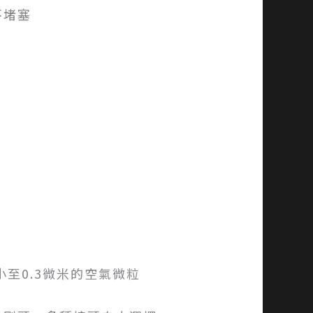
不堵塞
何小至0.3微米的空氣微粒