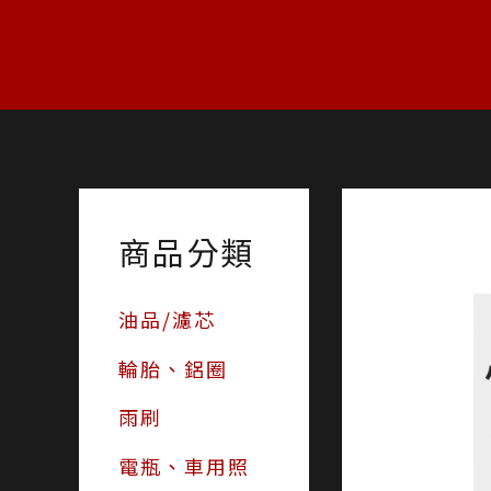
跳
至
主
要
內
容
商品分類
油品/濾芯
輪胎、鋁圈
雨刷
電瓶、車用照