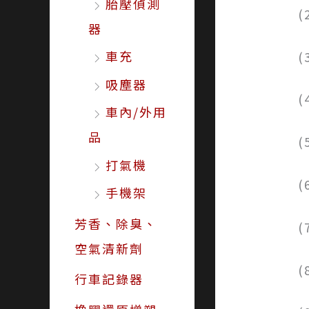
胎壓偵測
器
車充
吸塵器
(
車內/外用
品
打氣機
手機架
芳香、除臭、
空氣清新劑
行車記錄器