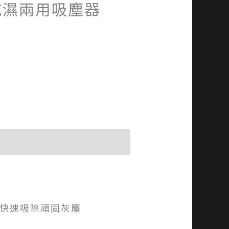
0乾濕兩用吸塵器
效快速吸除頑固灰塵