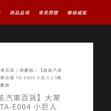
養
商品品項
常見問題
聯絡威能
汽車百貨
/
吸塵器
/ 【威能汽車
流通 TA-E004 小巨人2.0乾
吸塵器
能汽車百貨】大業
TA-E004 小巨人