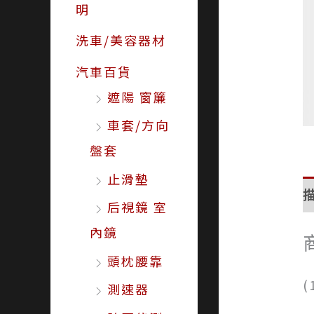
明
洗車/美容器材
汽車百貨
遮陽 窗簾
車套/方向
盤套
止滑墊
后視鏡 室
內鏡
頭枕腰靠
測速器