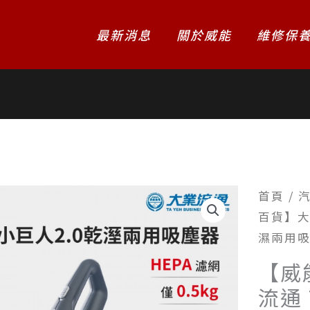
最新消息
關於威能
維修保
首頁
/
百貨】大業
濕兩用
【威
流通 