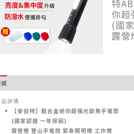
特AB
你超
(國
露營
描述
評價 (0)
商品詳情
【安伯特】鋁合金迷你超強光變焦手電筒
(國家認證 一年保固)
露營燈 登山手電筒 緊急照明燈 工作燈