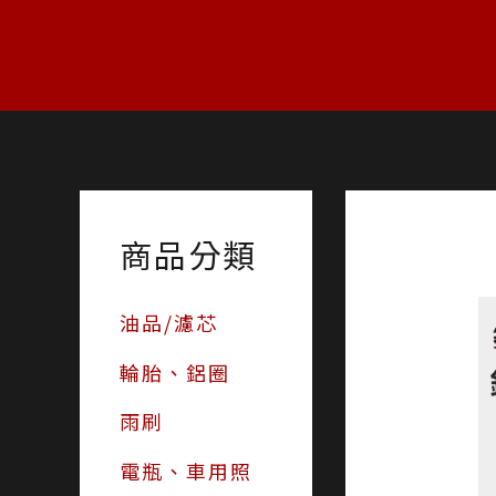
跳
至
主
要
內
容
商品分類
油品/濾芯
輪胎、鋁圈
雨刷
電瓶、車用照