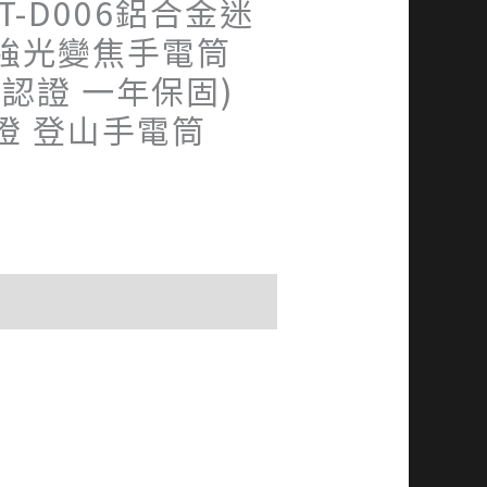
T-D006鋁合金迷
強光變焦手電筒
家認證 一年保固)
燈 登山手電筒