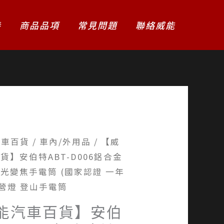
養
商品品項
常見問題
聯絡威能
汽車百貨
/
車內/外用品
/ 【威
貨】安伯特ABT-D006鋁合金
光變焦手電筒 (國家認證 一年
露營燈 登山手電筒
能汽車百貨】安伯