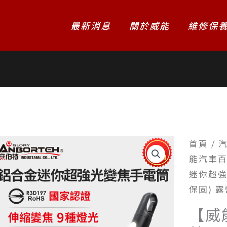
最新消息
關於威能
維修保
首頁
/
能汽車百
迷你超強
保固) 
【威