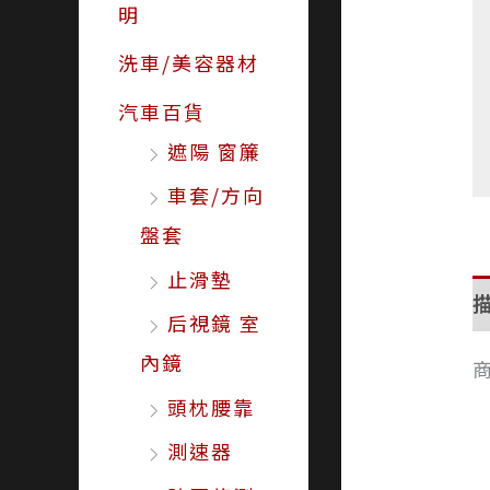
明
洗車/美容器材
汽車百貨
遮陽 窗簾
車套/方向
盤套
止滑墊
后視鏡 室
內鏡
頭枕腰靠
測速器