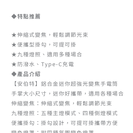
◆特點推薦
★伸縮式變焦，輕鬆調節光束
★便攜型掛勾，可提可掛
★九種燈照、適用多種場合
★防潑水、Type-C充電
◆產品介紹
【安伯特】鋁合金迷你超強光變焦手電筒
手掌大小尺寸，迷你好攜帶，適用各種場合
伸縮變焦：伸縮式變焦，輕鬆調節光束
九種燈照：五種主燈模式、四種側燈模式
便攜掛勾：掛勾設計，可提可掛攜帶方便
變色燈罩：附四種氛圍變色燈罩