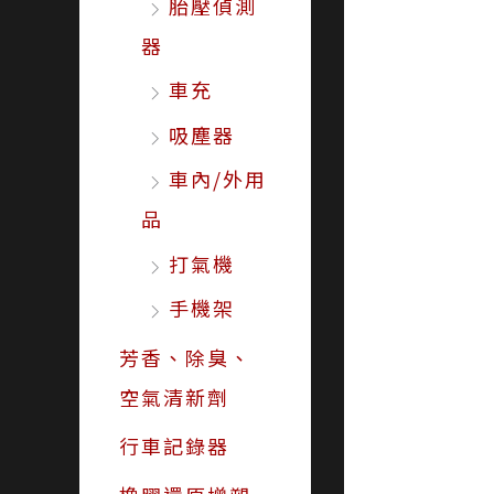
胎壓偵測
器
車充
吸塵器
車內/外用
品
打氣機
手機架
芳香、除臭、
空氣清新劑
行車記錄器