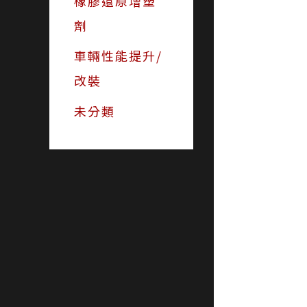
橡膠還原增塑
劑
車輛性能提升/
改裝
未分類