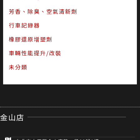
芳香、除臭、空氣清新劑
行車記錄器
橡膠還原增塑劑
車輛性能提升/改裝
未分類
金山店