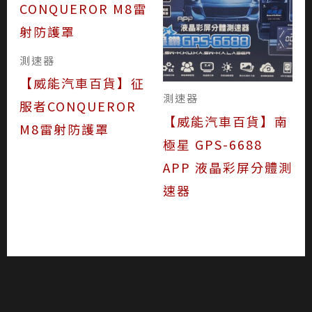
測速器
【威能汽車百貨】征
測速器
服者CONQUEROR
【威能汽車百貨】南
M8雷射防護罩
極星 GPS-6688
APP 液晶彩屏分體測
速器