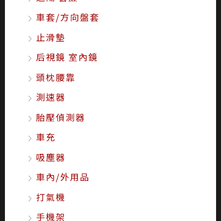
車套/方向盤套
止滑墊
后視鏡 室內鏡
頭枕腰靠
測速器
胎壓偵測器
車充
吸塵器
車內/外用品
打氣機
手機架