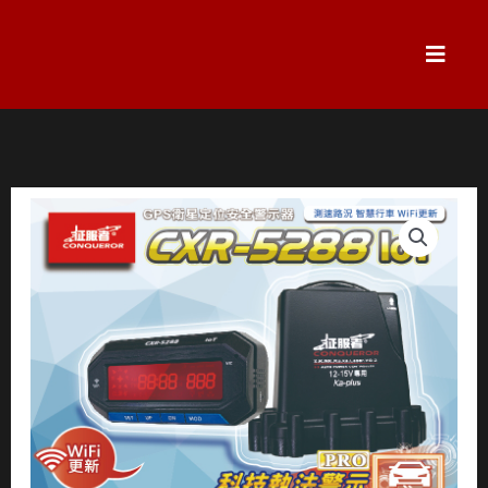
跳
至
主
要
內
容