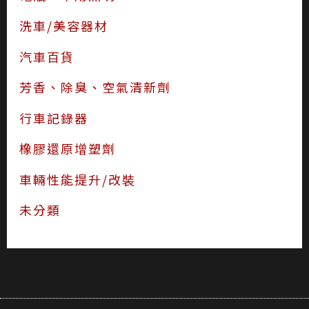
芳香、除臭、空氣清新劑
行車記錄器
橡膠還原增塑劑
車輛性能提升/改裝
未分類
金山店