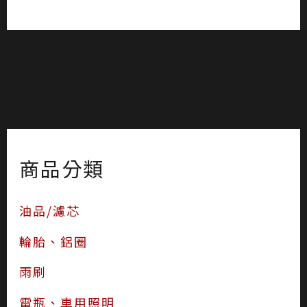
商品分類
油品/濾芯
輪胎、鋁圈
雨刷
電瓶、車用照明
洗車/美容器材
汽車百貨