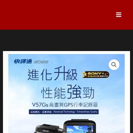
跳
至
主
要
內
容