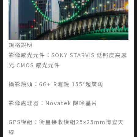
規格說明
影像感光元件：SONY STARVIS 低照度高感
光 CMOS 感光元件
攝影鏡頭：6G+IR濾鏡 155°超廣角
影像處理器：Novatek 降噪晶片
GPS模組：衛星接收模組25x25mm陶瓷天
線