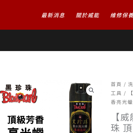
最新消息
關於威能
維修保
首頁
/
工具
/ 
香亮光蠟7
【威
珠 