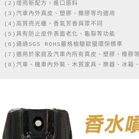
(2)增亮新配方，進口原料

(3)汽車內外真皮、塑膠、橡膠等均適用

(4)高質亮光蠟，香氣芳香與眾不同

(5)具有防止皮件表面老化、龜裂等功能

(6)通過SGS ROHS嚴格檢驗歐盟環保標準

(7)適用於家庭及汽車內所有真皮、塑膠、橡膠等
(8)汽車、機車內外裝、木質家具、樂器、冰箱