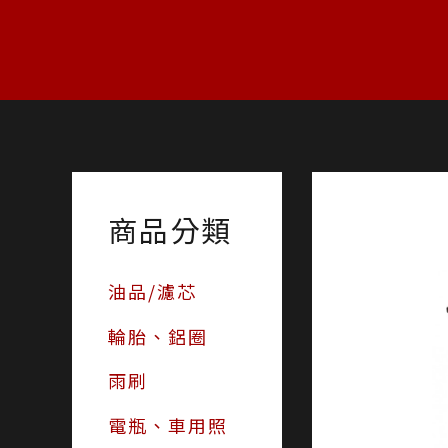
跳
至
主
要
內
容
商品分類
油品/濾芯
輪胎、鋁圈
雨刷
電瓶、車用照