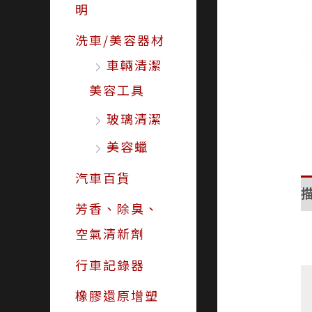
明
洗車/美容器材
車輛清潔
美容工具
玻璃清潔
美容蠟
汽車百貨
芳香、除臭、
空氣清新劑
行車記錄器
橡膠還原增塑