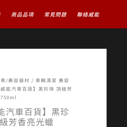
養
商品品項
常見問題
聯絡威能
洗車/美容器材
/
車輛清潔 美容
【威能汽車百貨】黑珍珠 頂級芳
50ml
能汽車百貨】黑珍
頂級芳香亮光蠟