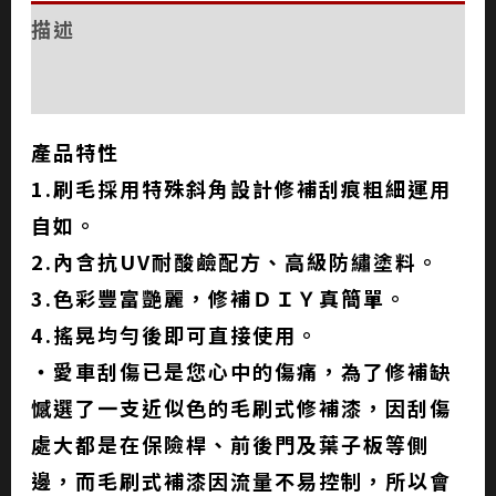
描述
評價 (0)
產品特性
1.刷毛採用特殊斜角設計修補刮痕粗細運用
自如。
2.內含抗UV耐酸鹼配方、高級防繡塗料。
3.色彩豐富艷麗，修補ＤＩＹ真簡單。
4.搖晃均勻後即可直接使用。
‧愛車刮傷已是您心中的傷痛，為了修補缺
憾選了一支近似色的毛刷式修補漆，因刮傷
處大都是在保險桿、前後門及葉子板等側
邊，而毛刷式補漆因流量不易控制，所以會