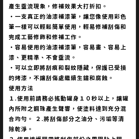
產生垂流現象，修補效果大打折扣。
‧一支真正的油漆補漆筆，讓您像使用彩色
筆一樣可以輕鬆簡單使用，輕易修補刮傷和
完成工藝修飾和修補工作。
‧容易使用的油漆補漆筆，容易畫、容易上
漆、更精準、不會垂流。
‧可以立即將刮痕和裂紋隱藏，保護已受損
的烤漆，不讓刮傷處繼續生鏽和腐蝕。
使用方法
１.使用前請務必搖動罐身１０秒以上，讓罐
內所附之鋼珠產生聲響，使塗料達到充分混
合均勻。 ２.將刮傷部分之油分、污垢等清
除乾淨。
３.使用遮護膠帶將刮傷部份之周圍貼上膠