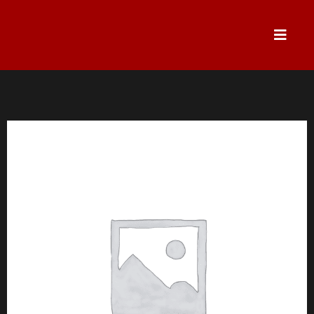
跳
至
主
要
內
容