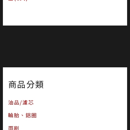
商品分類
油品/濾芯
輪胎、鋁圈
雨刷