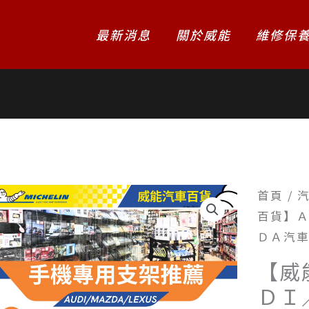
最新消息
關於威能
維修保
首頁
/
百貨】
ＤＡ汽
【威
ＤＩ