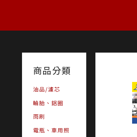
跳
至
主
要
內
容
商品分類
油品/濾芯
輪胎、鋁圈
雨刷
電瓶、車用照