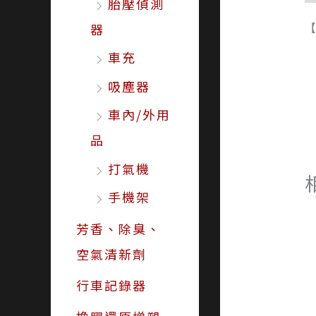
胎壓偵測
器
車充
吸塵器
車內/外用
品
打氣機
手機架
芳香、除臭、
空氣清新劑
行車記錄器