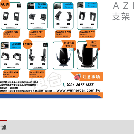
ＡＺ
支架
描述
評價 (0)