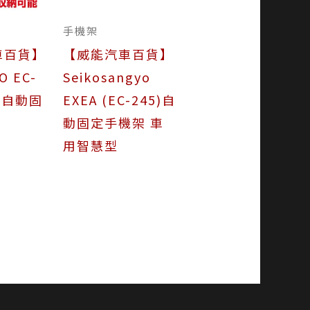
手機架
車百貨】
【威能汽車百貨】
O EC-
Seikosangyo
式自動固
EXEA (EC-245)自
動固定手機架 車
用智慧型