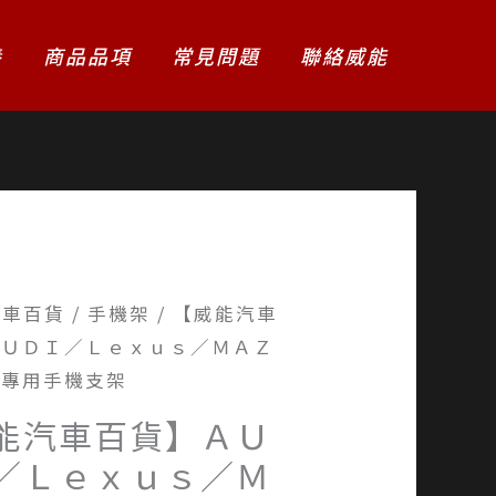
養
商品品項
常見問題
聯絡威能
汽車百貨
/
手機架
/ 【威能汽車
ＡＵＤＩ／Ｌｅｘｕｓ／ＭＡＺ
車專用手機支架
能汽車百貨】ＡＵ
／Ｌｅｘｕｓ／Ｍ