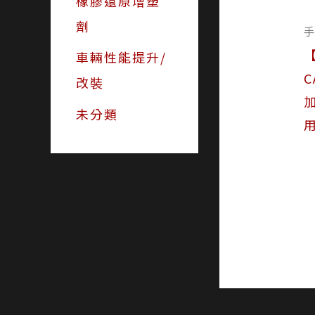
橡膠還原增塑
劑
車輛性能提升/
C
改裝
未分類