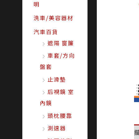
明
洗車/美容器材
汽車百貨
遮陽 窗簾
車套/方向
盤套
止滑墊
后視鏡 室
內鏡
頭枕腰靠
測速器