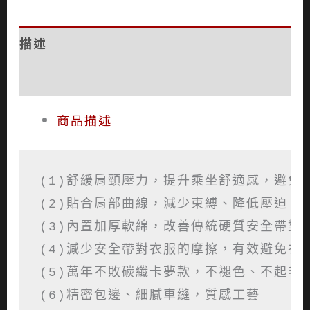
描述
評價 (0)
商品描述
(1)舒緩肩頸壓力，提升乘坐舒適感，避免摩
(2)貼合肩部曲線，減少束縛、降低壓迫，雙
(3)內置加厚軟綿，改善傳統硬質安全帶對身
(4)減少安全帶對衣服的摩擦，有效避免衣物
(5)萬年不敗碳纖卡夢款，不褪色、不起毛球
(6)精密包邊、細膩車縫，質感工藝