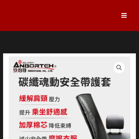
跳
至
主
要
內
容