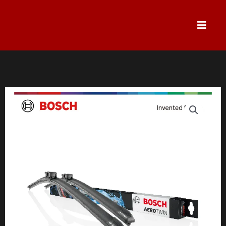
跳
至
主
要
內
容