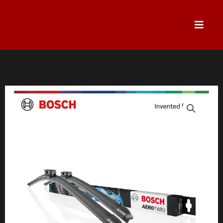
跳
至
主
要
內
容