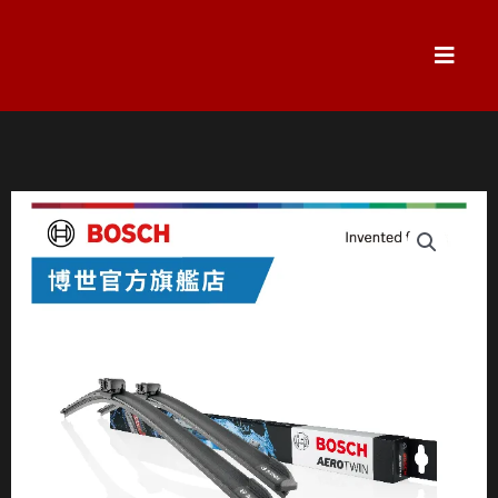
跳
至
主
要
內
容