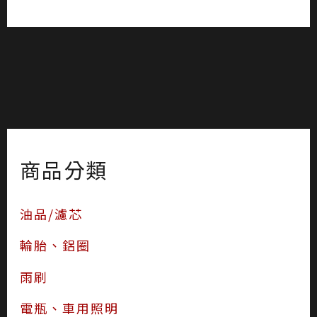
商品分類
油品/濾芯
輪胎、鋁圈
雨刷
電瓶、車用照明