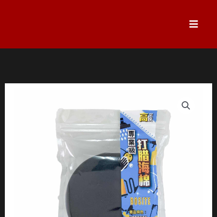
跳
至
主
要
內
容