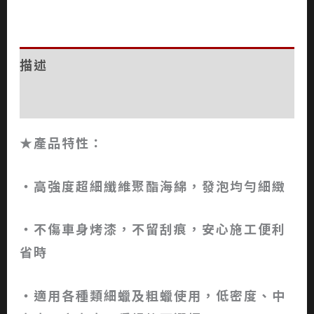
描述
評價 (0)
★產品特性：
‧高強度超細纖維聚酯海綿，發泡均勻細緻
‧不傷車身烤漆，不留刮痕，安心施工便利
省時
‧適用各種類細蠟及粗蠟使用，低密度、中