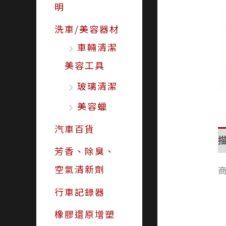
明
洗車/美容器材
車輛清潔
美容工具
玻璃清潔
美容蠟
汽車百貨
芳香、除臭、
空氣清新劑
行車記錄器
橡膠還原增塑