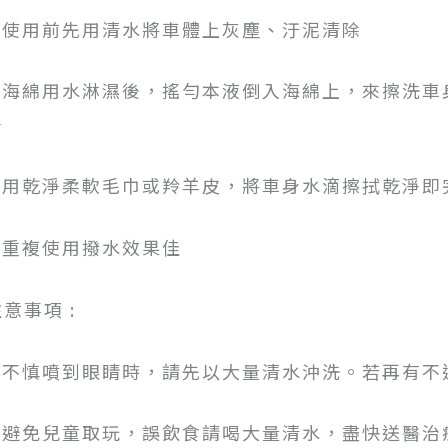
1.使用前先用清水將車體上灰塵、汙泥清除
2.海綿用水淋濕後，搖勻本液倒入海綿上，來擦洗
淨
3.用乾淨柔軟毛巾或羚羊皮，將車身水滴擦拭乾淨即
4.重複使用撥水效果佳
意事項 :
1.不慎噴到眼睛時，請先以大量清水沖洗。若再有不
2.避免兒童取玩，誤飲食請喝大量清水，盡快送醫治