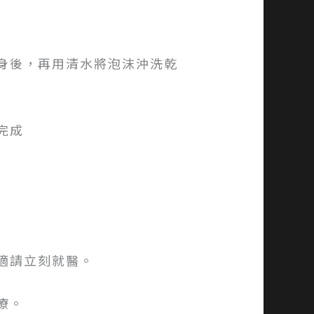
車身後，再用清水將泡沫沖洗乾
完成
適請立刻就醫。
療。