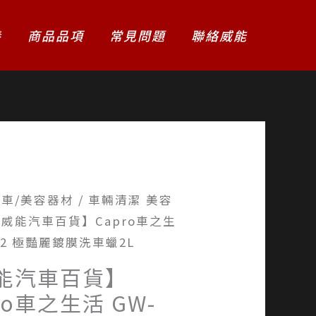
養
商品品項
常見問題
聯絡威能
洗車/美容器材
/
車輛清潔 美容
【威能汽車百貨】Capro車之生
32 極豔麗鍍膜洗車蠟2L
能汽車百貨】
ro車之生活 GW-