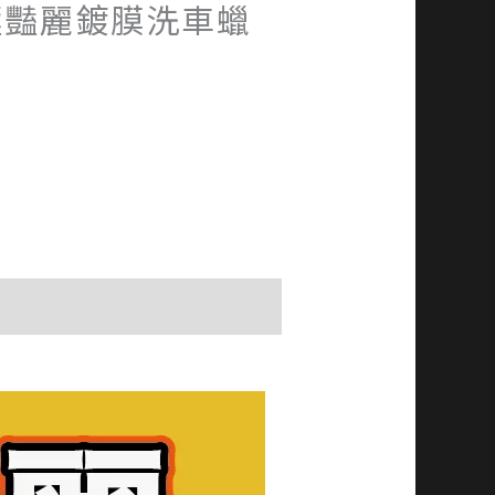
 極豔麗鍍膜洗車蠟