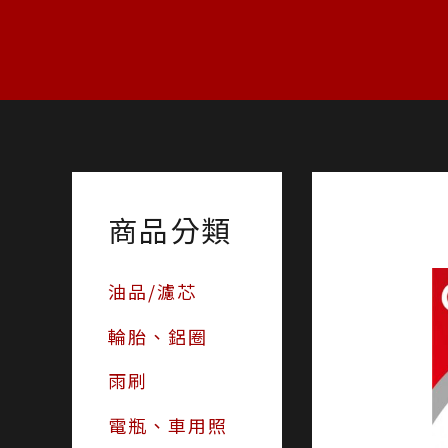
跳
至
主
要
內
容
商品分類
油品/濾芯
輪胎、鋁圈
雨刷
電瓶、車用照