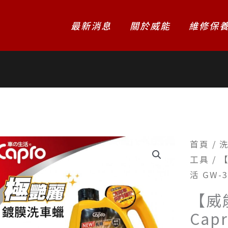
最新消息
關於威能
維修保
首頁
/
工具
/ 
活 GW-
【威
Cap