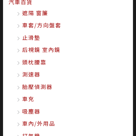
汽車百貨
遮陽 窗簾
車套/方向盤套
止滑墊
后視鏡 室內鏡
頭枕腰靠
測速器
胎壓偵測器
車充
吸塵器
車內/外用品
打氣機