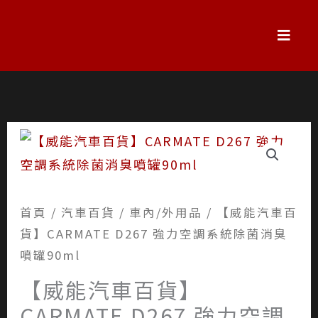
跳
至
主
最新消息
關於威能
維修保養
商品品項
常見問題
聯絡威能
要
內
容
首頁
/
汽車百貨
/
車內/外用品
/ 【威能汽車百
貨】CARMATE D267 強力空調系統除菌消臭
噴罐90ml
【威能汽車百貨】
CARMATE D267 強力空調