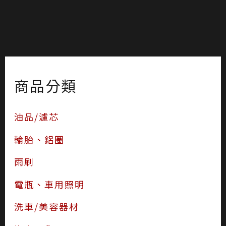
商品分類
油品/濾芯
輪胎、鋁圈
雨刷
電瓶、車用照明
洗車/美容器材