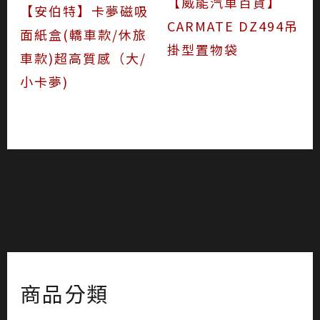
【威能汽車百貨】
【安伯特】卡夢磁吸
CARMATE DZ494吊
面紙盒(轎車款/休旅
掛型置物袋
車款)超高質感（大/
小卡夢)
商品分類