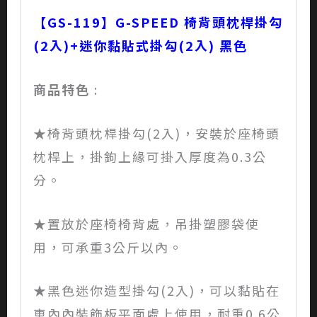
【GS-119】G-SPEED 椅背頭枕桿掛勾
(2入)+迷你黏貼式掛勾(2入) 黑色
商品特色
:
★椅背頭枕桿掛勾(2入)，安裝於座椅頭
枕桿上，掛鉤上緣可掛入厚度為0.3公
分。
★置放於座椅椅背處，吊掛塑膠袋使
用，可承重3公斤以內。
★黑色迷你造型掛勾(2入)，可以黏貼在
車內內裝飾板平面處上使用，耐重0.6公