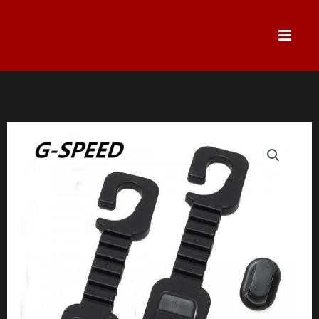
跳
至
主
要
內
容