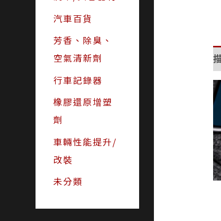
汽車百貨
芳香、除臭、
空氣清新劑
行車記錄器
橡膠還原增塑
劑
車輛性能提升/
改裝
未分類