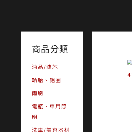
商品分類
油品/濾芯
輪胎、鋁圈
雨刷
電瓶、車用照
明
洗車/美容器材