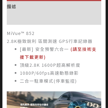
描述
評價 (0)
MiVue™ 852
2.8K極致銳利 區間測速 GPS行車記錄器
[最新] 安全預警六合一
(請至技術支
援下載更新)
頂級2.8K 1600P超高解析度
1080P/60fps高速動態錄影
二合一駐車模式(停車監控)