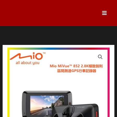
跳
至
主
要
內
容