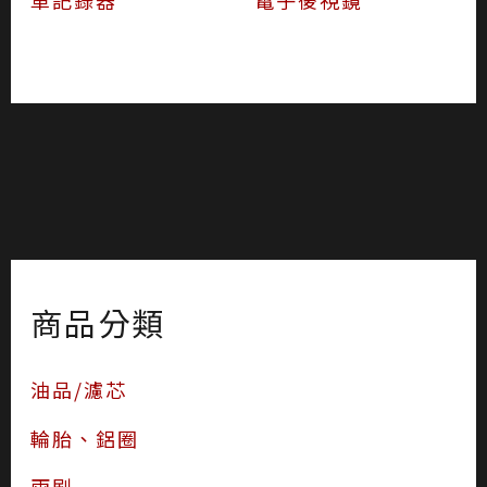
商品分類
油品/濾芯
輪胎、鋁圈
雨刷