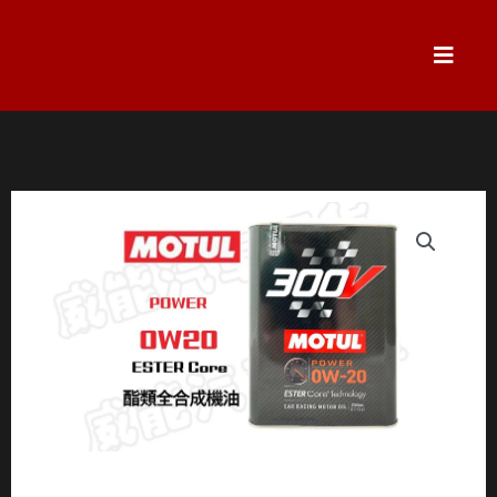
跳
至
主
要
內
容