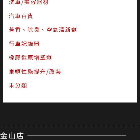
洗車/美容器材
汽車百貨
芳香、除臭、空氣清新劑
行車記錄器
橡膠還原增塑劑
車輛性能提升/改裝
未分類
金山店