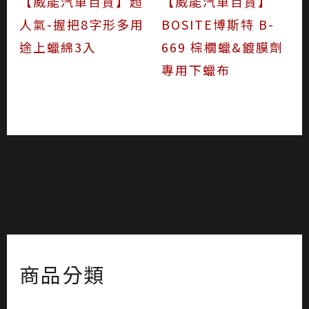
【威能汽車百貨】超
【威能汽車百貨】
人氣-握把8字形多用
BOSITE博斯特 B-
途上蠟綿3入
669 棕櫚蠟&鍍膜劑
專用下蠟布
商品分類