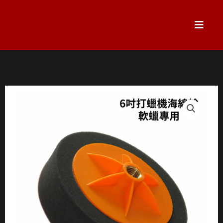
跳
至
主
要
內
容