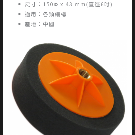
尺寸：150Φ x 43 mm(直徑6吋)
適用：各類細蠟
產地：中國