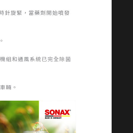
時針旋緊，當藥劑開始噴發
。
調機組和通風系統已完全除菌
入車輛。