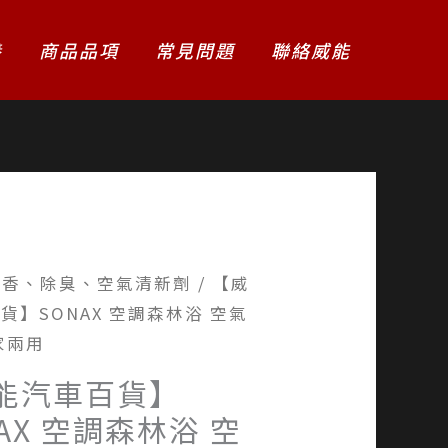
養
商品品項
常見問題
聯絡威能
芳香、除臭、空氣清新劑
/ 【威
貨】SONAX 空調森林浴 空氣
家兩用
能汽車百貨】
AX 空調森林浴 空