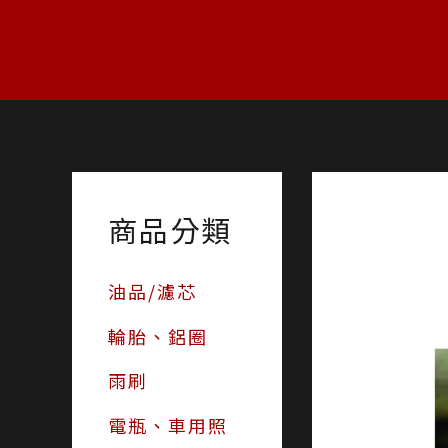
跳
至
主
要
內
容
商品分類
油品/濾芯
輪胎、鋁圈
雨刷
電瓶、車用照