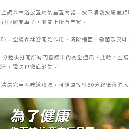
將空調森林浴放置於後座置物處，按下噴霧按鈕並順
後迅速離開車子，並關上所有門窗。
此時，空調森林浴開始作用，清除細菌、黴菌及異味
15分鐘後打開所有門窗讓車內完全通風，此時，空
乾淨，霉味也徹底消失。
剛清潔完車內味道較濃，可通風等待30分鐘後再進