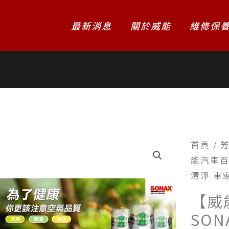
最新消息
關於威能
維修保
首頁
/
能汽車百
清淨 車
【威
SON