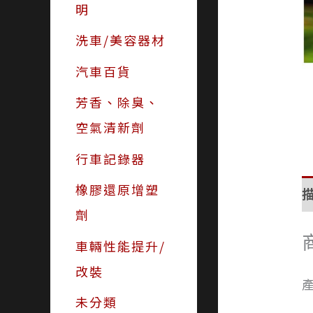
明
洗車/美容器材
汽車百貨
芳香、除臭、
空氣清新劑
行車記錄器
橡膠還原增塑
劑
車輛性能提升/
改裝
產
未分類