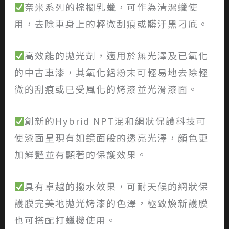
奈米系列的棕櫚乳蠟，可作為清潔蠟使
用，去除車身上的輕微刮痕或髒汙黑刁底。
高效能的拋光劑，適用於無光澤及已氧化
的中古車漆，其氧化鋁粉末可輕易地去除輕
微的刮痕或已受風化的烤漆並光滑漆面。
創新的Hybrid NPT混和網狀保護科技可
使漆面呈現有如鏡面般的透亮光澤，顏色更
加鮮豔並有顯著的保護效果。
具有卓越的撥水效果，可耐天候的網狀保
護膜完美地拋光烤漆的色澤，極致煥新護膜
也可搭配打蠟機使用。