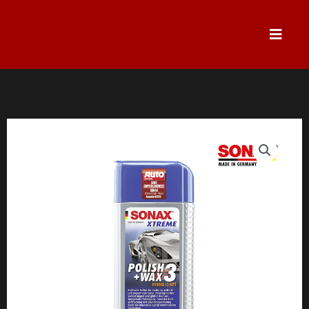
跳
至
主
要
內
容