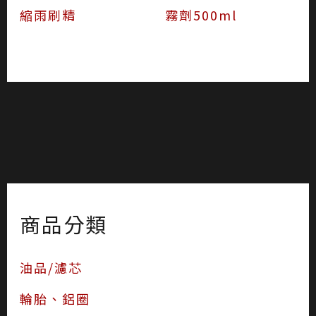
縮雨刷精
霧劑500ml
商品分類
油品/濾芯
輪胎、鋁圈