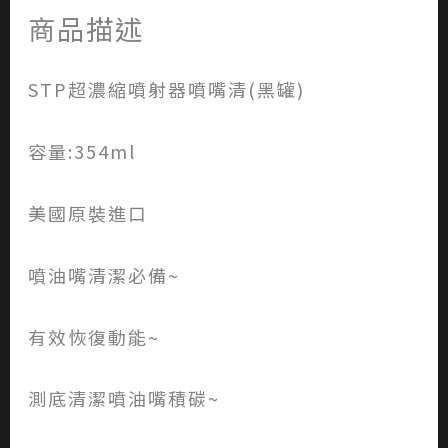
商品描述
STP超濃縮噴射器噴嘴清(黑罐)
容量:354ml
美國原裝進口
噴油嘴清潔必備~
有效恢復動能~
測底清潔噴油嘴積碳~