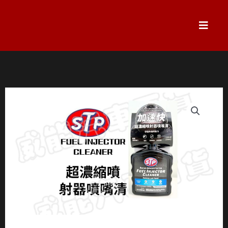
跳
至
主
要
內
容