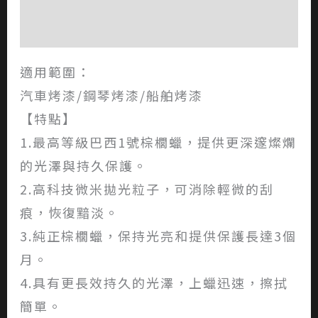
評價 (0)
適用範圍：
汽車烤漆/鋼琴烤漆/船舶烤漆
【特點】
1.最高等級巴西1號棕櫚蠟，提供更深邃燦爛
的光澤與持久保護。
2.高科技微米拋光粒子，可消除輕微的刮
痕，恢復黯淡。
3.純正棕櫚蠟，保持光亮和提供保護長達3個
月。
4.具有更長效持久的光澤，上蠟迅速，擦拭
簡單。