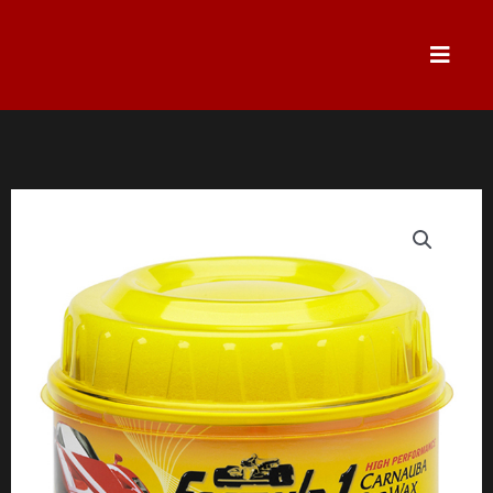
跳
至
主
要
內
容