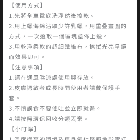
【使用方式】
1.先將全車徹底洗淨然後擦乾。
2.用上蠟海綿沾取少許乳蠟，用重疊畫圓的
方式，一次選取一個區塊塗佈上蠟。
3.用乾淨柔軟的超細纖維布，擦拭光亮呈鏡
面效果即可。
【注意事項】
1.請在通風陰涼處使用與存放。
2.皮膚過敏者或長時間使用者請戴保護手
套。
3.不慎誤食不要催吐並立即就醫。
4.請按照環保回收分類丟棄。
【小叮嚀】
1.溫度過高的環境及車身氧化層都會影響打