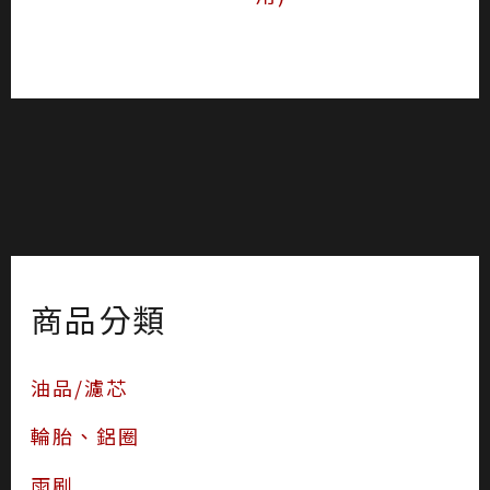
商品分類
油品/濾芯
輪胎、鋁圈
雨刷