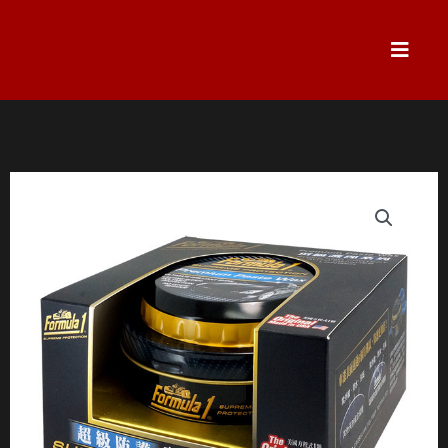
跳
至
主
要
內
容