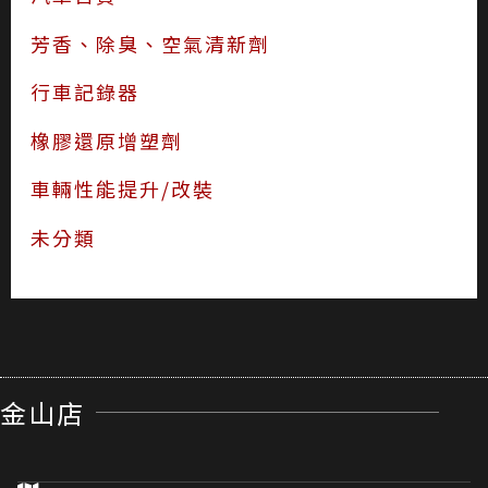
芳香、除臭、空氣清新劑
行車記錄器
橡膠還原增塑劑
車輛性能提升/改裝
未分類
金山店