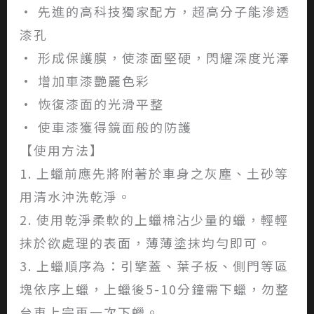
• 先進的高科技獨家配方，超高分子能滲透
漆孔
• 形成保護膜，使漆面堅硬，閃耀深度光澤
• 增加車漆艷麗色彩
• 恢復漆面的光滑平整
• 使車漆獲得鏡面般的防護
【使用方法】
1. 上蠟前應先將附著於車身之灰塵、土砂等
用清水沖洗乾淨。
2. 使用乾淨柔軟的上蠟棉沾少量的蠟，輕輕
抹於欲處理的表面，薄薄塗抹均勻即可。
3. 上蠟順序為：引擎蓋、葉子板、側門等區
塊依序上蠟，上蠟後5-10分鐘需下蠟，勿整
台車上完再一次下蠟。