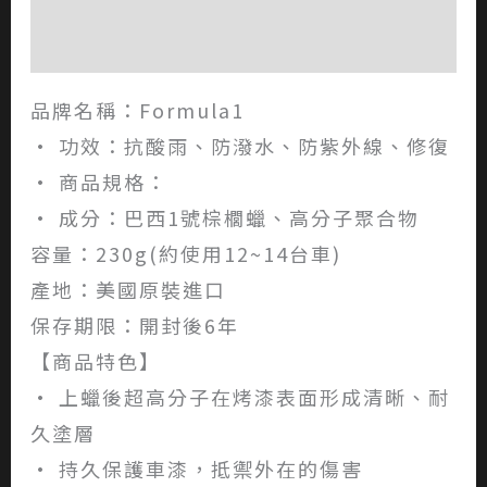
評價 (0)
品牌名稱：Formula1
• 功效：抗酸雨、防潑水、防紫外線、修復
• 商品規格：
• 成分：巴西1號棕櫚蠟、高分子聚合物
容量：230g(約使用12~14台車)
產地：美國原裝進口
保存期限：開封後6年
【商品特色】
• 上蠟後超高分子在烤漆表面形成清晰、耐
久塗層
• 持久保護車漆，抵禦外在的傷害