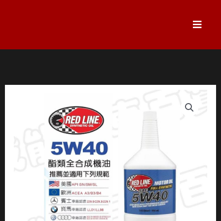
跳
至
主
要
內
容