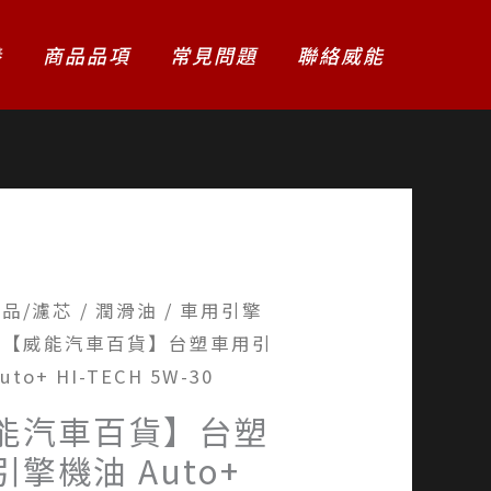
養
商品品項
常見問題
聯絡威能
品/濾芯
/
潤滑油
/
車用引擎
 【威能汽車百貨】台塑車用引
to+ HI-TECH 5W-30
能汽車百貨】台塑
擎機油 Auto+