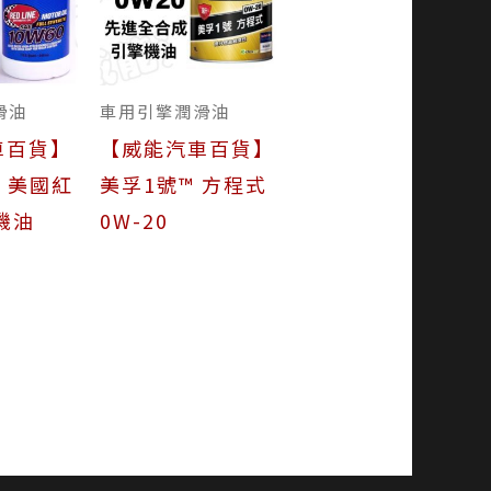
滑油
車用引擎潤滑油
車百貨】
【威能汽車百貨】
E 美國紅
美孚1號™ 方程式
機油
0W-20