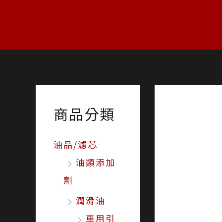
跳
至
主
要
內
容
商品分類
油品/濾芯
油類添加
劑
潤滑油
車用引