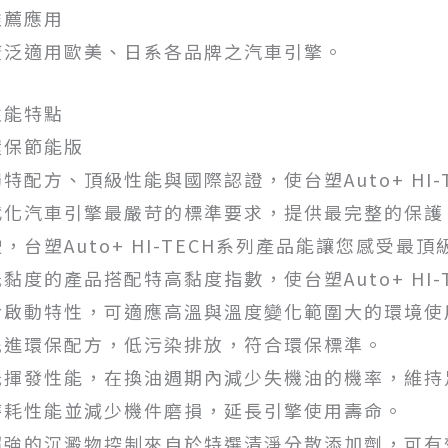
推薦應用
廣泛適用歐美、日系各品牌之汽車引擎。
性能特點
環保節能版
獨特配方、頂級性能與國際認證，使台塑Auto+ HI
代化汽車引擎最嚴苛的標準要求，提供最完整的保護
駛，台塑Auto+ HI-TECH系列產品能讓您感受
低黏度的產品搭配特高黏度指數，使台塑Auto+ HI
冷啟動特性，可適應高溫與溫度變化範圍大的環境使
先進環保配方，低污染排放，符合環保標準。
低揮發性能，在換油週期內減少失機油的機率，維持
磨耗性能並減少機件磨損，延長引擎使用壽命。
超強的沉澱物控制來自於特選清淨分散添加劑，可有