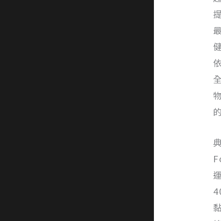
F
運
4
黏