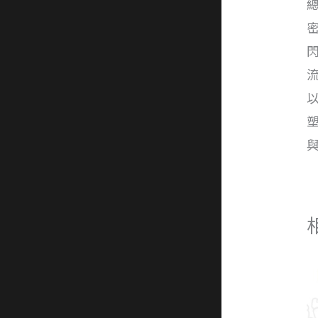
總
密
閃
流