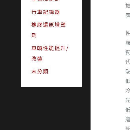
行車記錄器
橡膠還原增塑
劑
車輛性能提升/
改裝
未分類