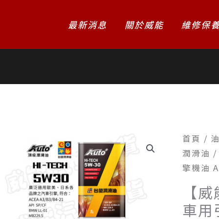
最新消息
關於威能
維修保
首頁
/
油
潤滑油
/
擎機油 Au
【威
車用引