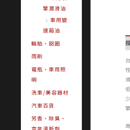
擎潤滑油
車用變
速箱油
輪胎、鋁圈
雨刷
台
電瓶、車用照
明
洗車/美容器材
汽車百貨
芳香、除臭、
空氣清新劑