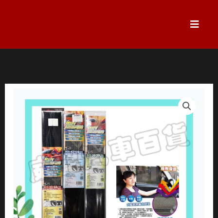
跳
至
主
要
內
容