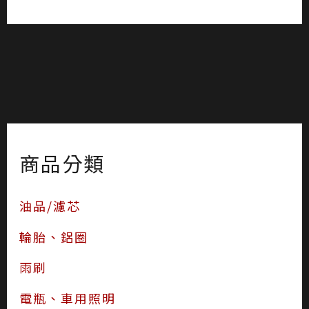
商品分類
油品/濾芯
輪胎、鋁圈
雨刷
電瓶、車用照明