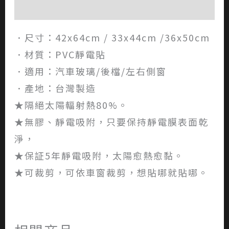
評價 (0)
．尺寸：42x64cm / 33x44cm /36x50cm
．材質：PVC靜電貼
．適用：汽車玻璃/後檔/左右側窗
．產地：台灣製造
★隔絕太陽輻射熱80%。
★無膠、靜電吸附，只要保持靜電膜表面乾
淨，
★保証5年靜電吸附，太陽愈熱愈黏。
★可裁剪，可依車窗裁剪，想貼哪就貼哪。