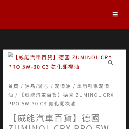
跳
至
主
要
內
容
首頁
/
油品/濾芯
/
潤滑油
/
車用引擎潤滑
油
/ 【威能汽車百貨】德國 ZUMINOL CRX
PRO 5W-30 C3 氮化硼機油
【威能汽車百貨】德國
ZUMINOL CRX PRO 5W-