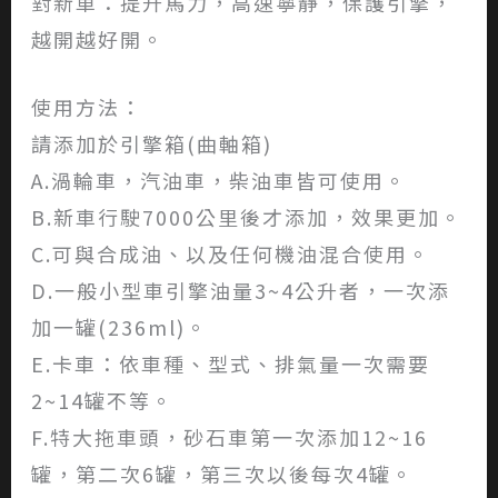
對新車：提升馬力，高速寧靜，保護引擎，
越開越好開。
使用方法：
請添加於引擎箱(曲軸箱)
A.渦輪車，汽油車，柴油車皆可使用。
B.新車行駛7000公里後才添加，效果更加。
C.可與合成油、以及任何機油混合使用。
D.一般小型車引擎油量3~4公升者，一次添
加一罐(236ml)。
E.卡車：依車種、型式、排氣量一次需要
2~14罐不等。
F.特大拖車頭，砂石車第一次添加12~16
罐，第二次6罐，第三次以後每次4罐。