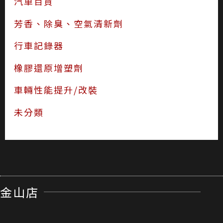
汽車百貨
芳香、除臭、空氣清新劑
行車記錄器
橡膠還原增塑劑
車輛性能提升/改裝
未分類
金山店