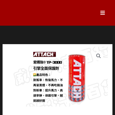
跳
至
主
要
內
容