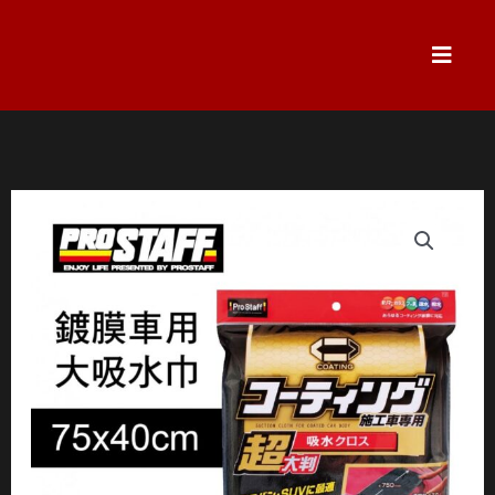
跳
至
主
要
內
容