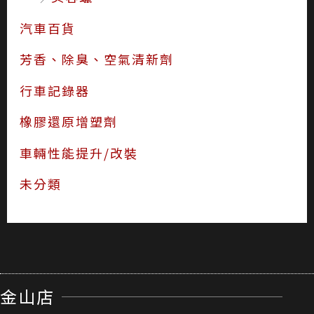
汽車百貨
芳香、除臭、空氣清新劑
行車記錄器
橡膠還原增塑劑
車輛性能提升/改裝
未分類
金山店