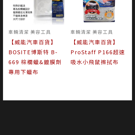
車輛清潔 美容工具
車輛清潔 美容工具
【威能汽車百貨】
【威能汽車百貨】
BOSITE博斯特 B-
ProStaff P166超速
669 棕櫚蠟&鍍膜劑
吸水小飛鼠擦拭布
專用下蠟布