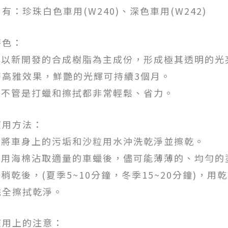
另有：珍珠白色車用(W240)、深色車用(W242)
特色：
1.以新開發的合成樹脂為主成份，形成極其透明的
層高雅效果，鮮艷的光輝可持續3個月。
2.不管是打蠟和擦拭都非常輕鬆、省力。
使用方法：
1.將車身上的污垢和沙粒用水沖洗乾淨並擦乾。
2.用海棉沾取適量的車蠟後，儘可能薄薄的、均勻
3.稍乾後，(夏季5~10分鐘，冬季15~20分鐘)，
完全擦拭乾淨。
使用上的注意：