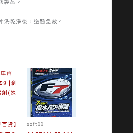
膠製品。
水沖洗乾淨後，送醫急救。
車百貨】
soft99