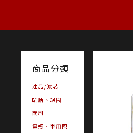
跳
至
主
要
內
容
商品分類
油品/濾芯
輪胎、鋁圈
雨刷
電瓶、車用照