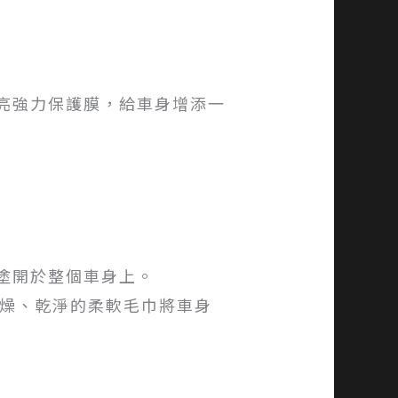
光亮強力保護膜，給車身增添一
的塗開於整個車身上。
用乾燥、乾淨的柔軟毛巾將車身