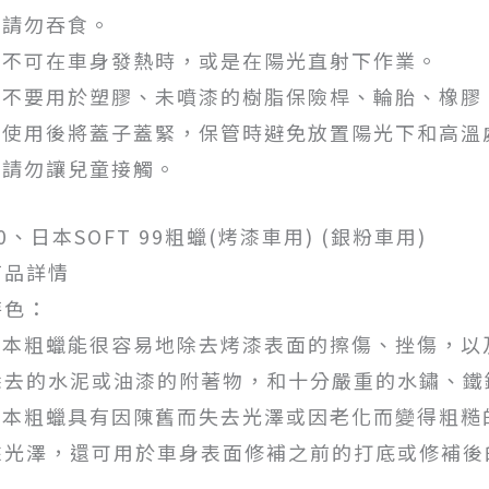
1.請勿吞食。
2.不可在車身發熱時，或是在陽光直射下作業。
3.不要用於塑膠、未噴漆的樹脂保險桿、輪胎、橡
4.使用後將蓋子蓋緊，保管時避免放置陽光下和高溫
5.請勿讓兒童接觸。
0、日本SOFT 99粗蠟(烤漆車用) (銀粉車用)
商品詳情
特色：
1.本粗蠟能很容易地除去烤漆表面的擦傷、挫傷，
除去的水泥或油漆的附著物，和十分嚴重的水鏽、鐵
2.本粗蠟具有因陳舊而失去光澤或因老化而變得粗
來光澤，還可用於車身表面修補之前的打底或修補後