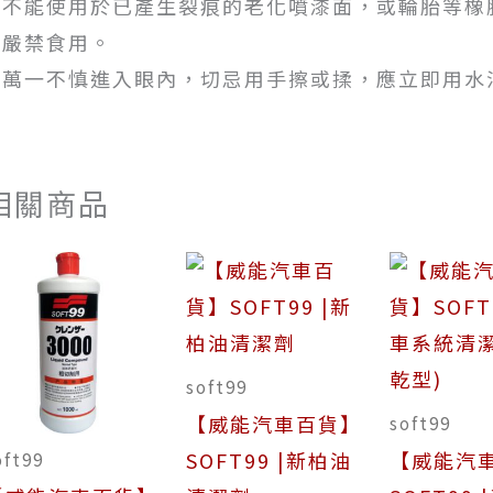
1.不能使用於已產生裂痕的老化噴漆面，或輪胎等橡
2.嚴禁食用。
3.萬一不慎進入眼內，切忌用手擦或揉，應立即用
相關商品
soft99
【威能汽車百貨】
soft99
SOFT99 |新柏油
【威能汽
oft99