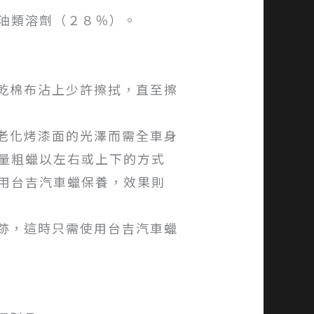
油類溶劑（２８％）。
用乾棉布沾上少許擦拭，直至擦
復老化烤漆面的光澤而需全車身
量粗蠟以左右或上下的方式
用台吉汽車蠟保養，效果則
痕跡，這時只需使用台吉汽車蠟