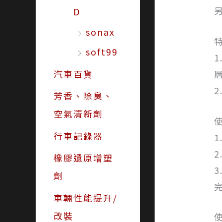
D
sonax
soft99
汽車百貨
芳香、除臭、
空氣清新劑
行車記錄器
橡膠還原增塑
劑
車輛性能提升/
改裝