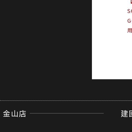
S
G
用
金山店
建