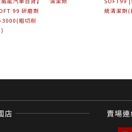
【威能汽車百貨】
清潔劑
SOFT99
OFT 99 研磨劑
統清潔劑(
-3000(粗切削
)
國店
賣場連