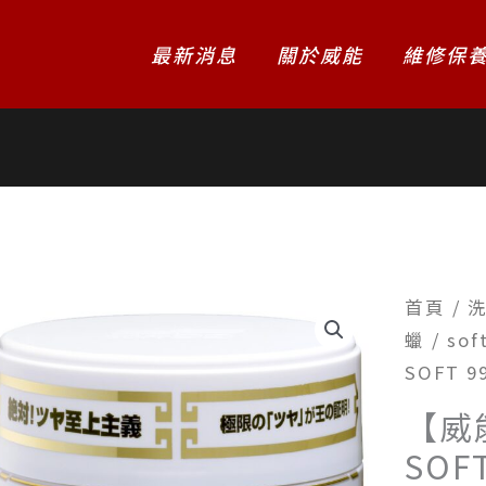
最新消息
關於威能
維修保
首頁
/
蠟
/
sof
SOFT 
【威
SOF