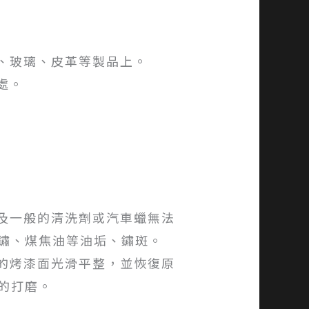
膠、玻璃、皮革等製品上。
處。
以及一般的清洗劑或汽車蠟無法
鏽、煤焦油等油垢、鏽斑。
糙的烤漆面光滑平整，並恢復原
的打磨。