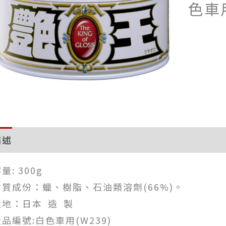
色車
描述
評價 (0)
量: 300g
材質成份：蠟、樹脂、石油類溶劑(66%)。
產地：日本 造 製
品編號:白色車用(W239)