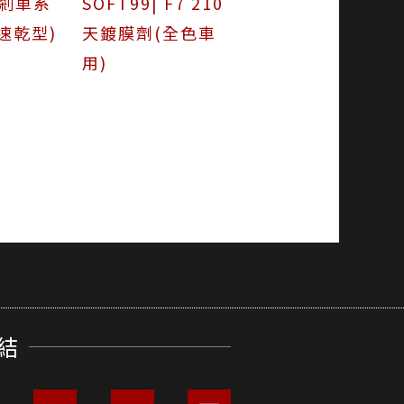
SOFT99| F7 210
 |剎車系
天鍍膜劑(全色車
速乾型)
用)
結