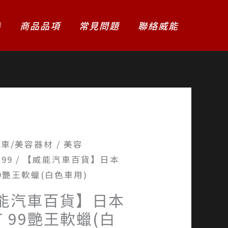
養
商品品項
常見問題
聯絡威能
洗車/美容器材
/
美容
t99
/ 【威能汽車百貨】日本
99艷王軟蠟(白色車用)
能汽車百貨】日本
T 99艷王軟蠟(白