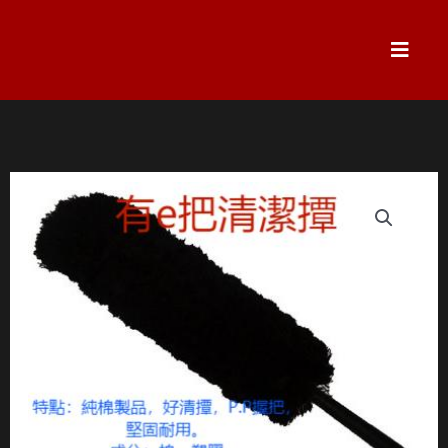
跳
至
主
要
內
容