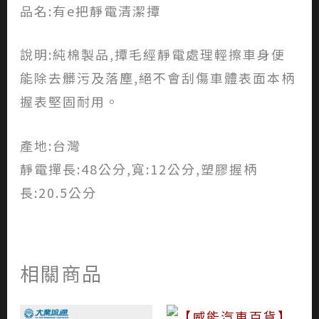
品名:有e把靜電清潔撢
說明:純棉製品,撢毛經靜電處理輕擦車身便
能除去髒污及落塵,絕不會刮傷車體表面本柄
握表堅固耐用。
產地:台灣
靜電撣長:48公分,寬:12公分,塑膠握柄
長:20.5公分
相關商品