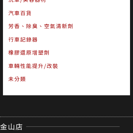
汽車百貨
芳香、除臭、空氣清新劑
行車記錄器
橡膠還原增塑劑
車輛性能提升/改裝
未分類
金山店