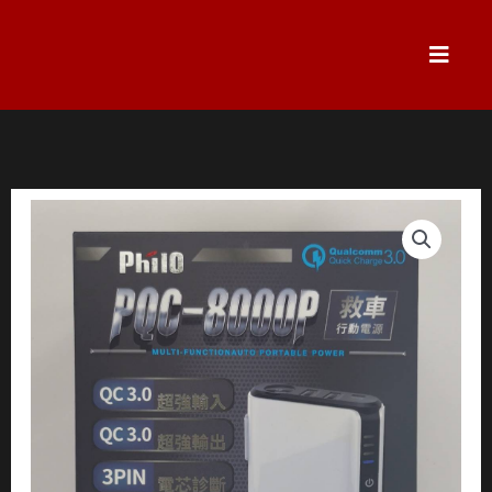
跳
至
主
要
內
容