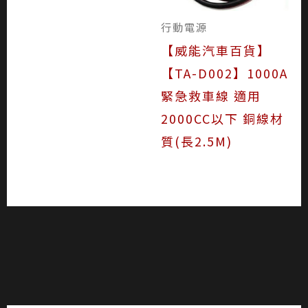
行動電源
【威能汽車百貨】
【TA-D002】1000A
緊急救車線 適用
2000CC以下 銅線材
質(長2.5M)