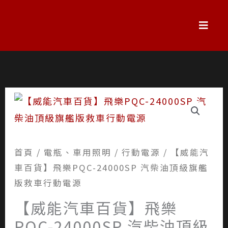
跳
至
主
要
內
容
首頁
/
電瓶、車用照明
/
行動電源
/ 【威能汽
車百貨】飛樂PQC-24000SP 汽柴油頂級旗艦
版救車行動電源
【威能汽車百貨】飛樂
PQC-24000SP 汽柴油頂級