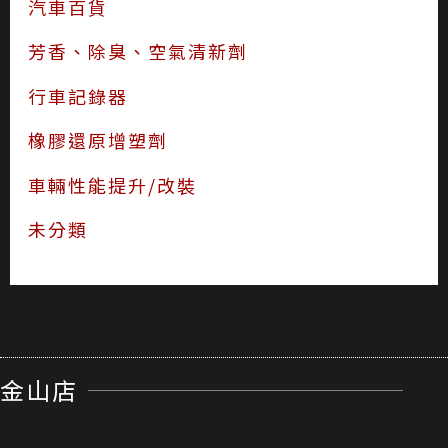
汽車百貨
芳香、除臭、空氣清新劑
行車記錄器
橡膠還原增塑劑
車輛性能提升/改裝
未分類
金山店