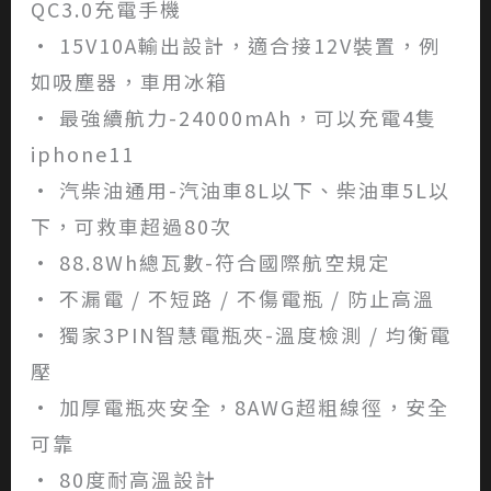
QC3.0充電手機
• 15V10A輸出設計，適合接12V裝置，例
如吸塵器，車用冰箱
• 最強續航力-24000mAh，可以充電4隻
iphone11
• 汽柴油通用-汽油車8L以下、柴油車5L以
下，可救車超過80次
• 88.8Wh總瓦數-符合國際航空規定
• 不漏電 / 不短路 / 不傷電瓶 / 防止高溫
• 獨家3PIN智慧電瓶夾-溫度檢測 / 均衡電
壓
• 加厚電瓶夾安全，8AWG超粗線徑，安全
可靠
• 80度耐高溫設計