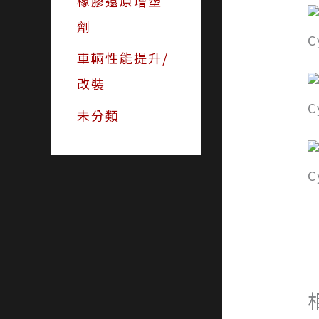
橡膠還原增塑
劑
車輛性能提升/
改裝
未分類