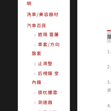
明
洗車/美容器材
汽車百貨
遮陽 窗簾
車套/方向
1
盤套
止滑墊
后視鏡 室
內鏡
頭枕腰靠
測速器
4