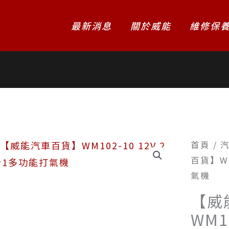
最新消息
關於威能
維修保
首頁
/
百貨】WM
氣機
【威
WM1