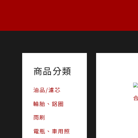
跳
至
主
要
內
容
商品分類
油品/濾芯
輪胎、鋁圈
雨刷
電瓶、車用照