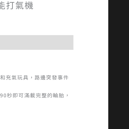
能打氣機
行和充氣玩具，路邊突發事件
約90秒即可滿載完整的輪胎，