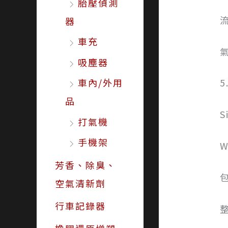
胎壓偵測
流
器
車充
氣
吸塵器
車內/外用
品
S
打氣機
手機架
W
芳香、除臭、
包
空氣清新劑
行車記錄器
整