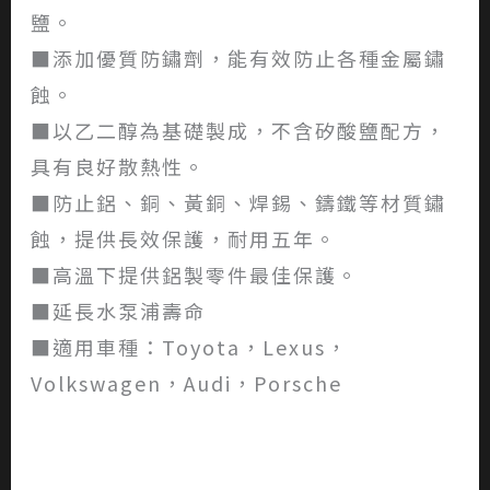
鹽。
■添加優質防鏽劑，能有效防止各種金屬鏽
蝕。
■以乙二醇為基礎製成，不含矽酸鹽配方，
具有良好散熱性。
■防止鋁、銅、黃銅、焊錫、鑄鐵等材質鏽
蝕，提供長效保護，耐用五年。
■高溫下提供鋁製零件最佳保護。
■延長水泵浦壽命
■適用車種：Toyota，Lexus，
Volkswagen，Audi，Porsche