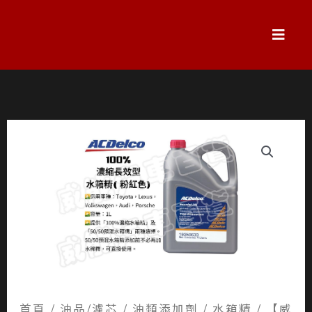
跳
至
主
要
內
容
首頁
/
油品/濾芯
/
油類添加劑
/
水箱精
/ 【威