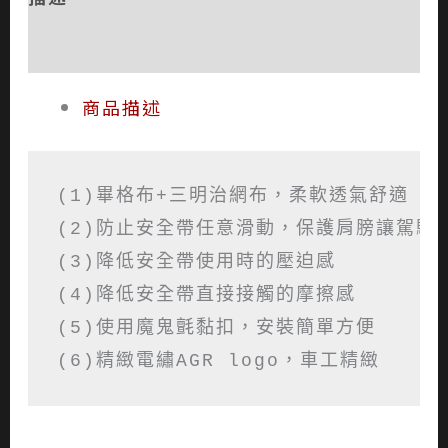
評價 (0)
商品描述
(1)畢格布+三明治網布，柔軟透氣舒適

(2)防止安全帶任意滑動，保護肩膀讓駕駛更
(3)降低安全帶使用時的壓迫感

(4)降低安全帶直接接觸的摩擦感

(5)使用魔鬼氈黏扣，安裝簡單方便

(6)精緻電繡AGR logo，車工精緻