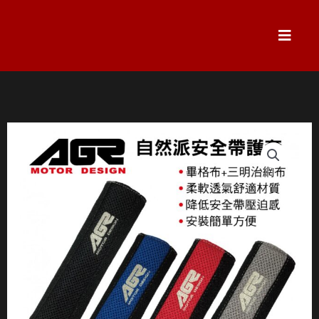
跳
至
主
要
內
容