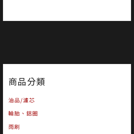
商品分類
油品/濾芯
輪胎、鋁圈
雨刷