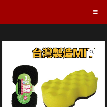
跳
至
主
要
內
容