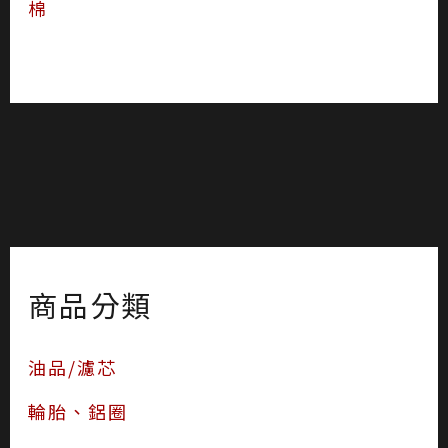
棉
商品分類
油品/濾芯
輪胎、鋁圈