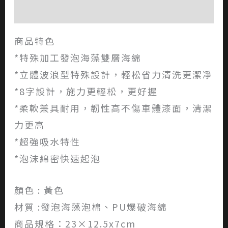
評價 (0)
商品特色
*特殊加工發泡海藻雙層海綿
*立體波浪型特殊設計，輕松省力清洗更潔凈
*8字設計，施力更輕松，更好握
*柔軟兼具耐用，韌性高不傷車體漆面，清潔
力更高
*超強吸水特性
*泡沫綿密快速起泡
顏色 : 黃色
材質 :發泡海藻泡棉、PU爆破海綿
商品規格：23×12.5x7cm