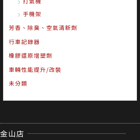
遮陽 窗簾
遮陽 窗簾
【威能汽車百貨】
【威能汽車百貨】台
NAPOLEX WD-187
灣製 CarLife 抗UV
米奇前擋遮陽板(L)
洞洞網狀式 靜電貼
多尺寸/ 2片入