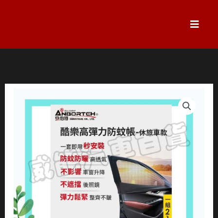
跳
至
主
要
內
容