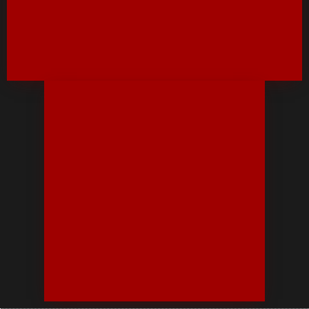
手機架
芳香、除臭、空氣清新劑
行車記錄器
橡膠還原增塑劑
車輛性能提升/改裝
未分類
金山店