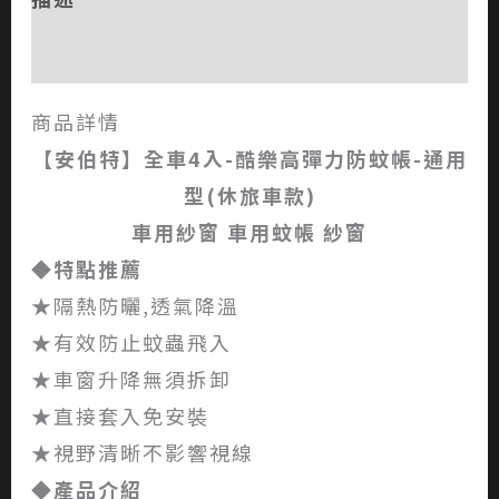
評價 (0)
商品詳情
【安伯特】
全車4入-酷樂高彈力防蚊帳-通用
型(休旅車款)
車用紗窗 車用蚊帳 紗窗
◆特點推薦
★隔熱防曬,透氣降溫
★有效防止蚊蟲飛入
★車窗升降無須拆卸
★直接套入免安裝
★視野清晰不影響視線
◆產品介紹