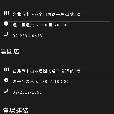
遮陽 窗簾
遮陽 窗簾
【威能汽車百貨】
【威能汽車百貨】安
SEIWA Z86/Z87磁
伯特【ABT-A135】
吸式側窗遮陽簾M/L
酷樂 車用傘式隔熱遮
陽傘