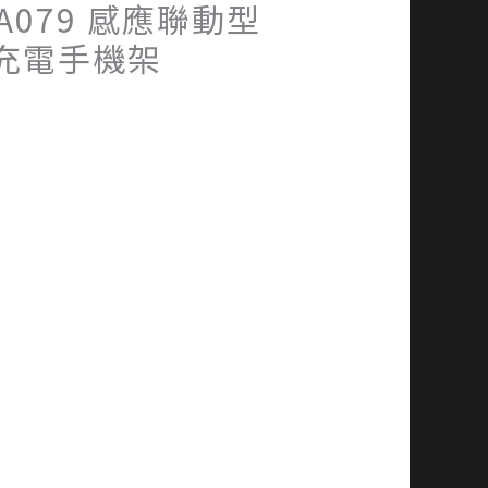
-A079 感應聯動型
充電手機架