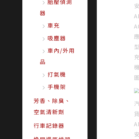
胎壓偵測
器
車充
吸塵器
車內/外用
品
打氣機
手機架
芳香、除臭、
空氣清新劑
行車記錄器