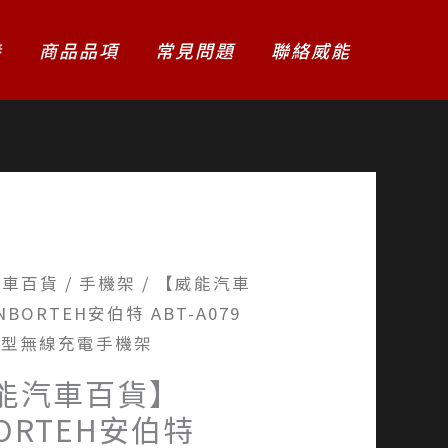
養
商品品項
常見問題
聯絡威能
汽車百貨
/
手機架
/ 【威能汽車
BORTEH安伯特 ABT-A079
動型無線充電手機架
能汽車百貨】
ORTEH安伯特