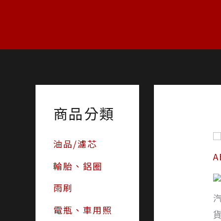
跳
至
主
要
內
容
商品分類
油品/濾芯
輪胎、鋁圈
雨刷
電瓶、車用照