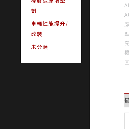
橡膠還原增塑
劑
車輛性能提升/
改裝
未分類