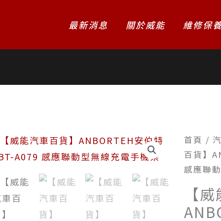
最新消息
關於威能
維修保
首頁
/
百貨】AN
感應聯
【威
ANB