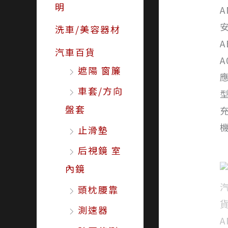
明
洗車/美容器材
汽車百貨
遮陽 窗簾
車套/方向
盤套
止滑墊
后視鏡 室
內鏡
頭枕腰靠
測速器