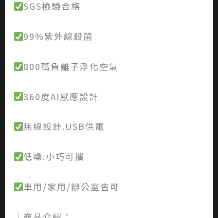
SGS檢驗合格
99%紫外線殺菌
800萬負離子淨化空氣
360度AI感應設計
無線設計.USB供電
低噪.小巧可攜
車用/家用/辦公室皆可
│商品介紹：