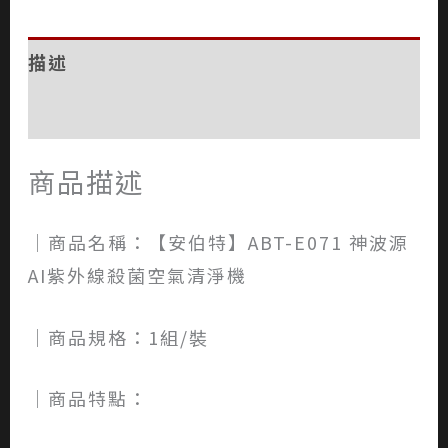
描述
評價 (0)
商品描述
│商品名稱：【安伯特】ABT-E071 神波源
AI紫外線殺菌空氣清淨機
│商品規格：1組/裝
│商品特點：