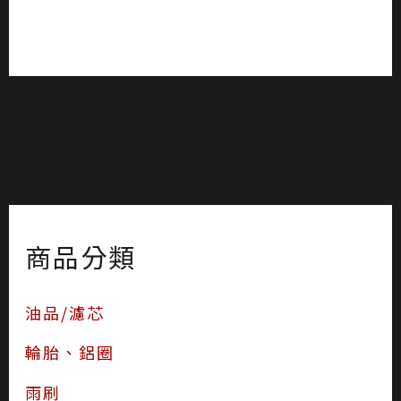
商品分類
油品/濾芯
輪胎、鋁圈
雨刷