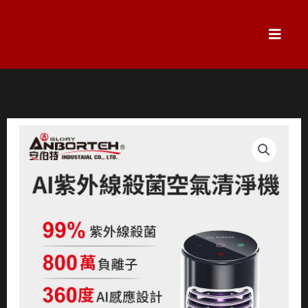
跳
至
主
要
內
容