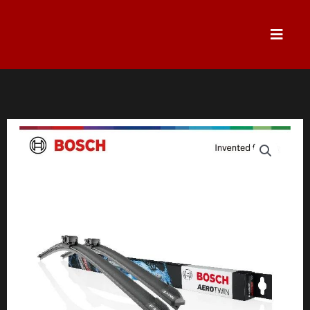
跳
至
主
要
內
容