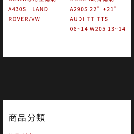
A430S | LAND
A290S 22”+21”
ROVER/VW
AUDI TT TTS
06~14 W205 13~14
商品分類